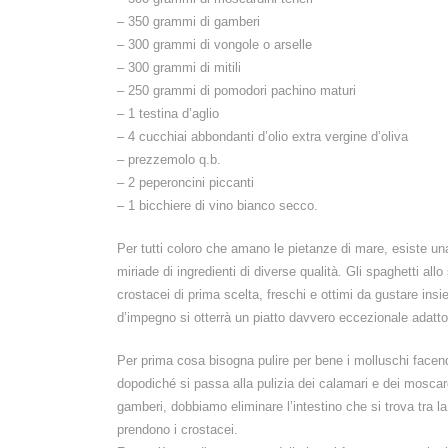
– 350 grammi di gamberi
– 300 grammi di vongole o arselle
– 300 grammi di mitili
– 250 grammi di pomodori pachino maturi
– 1 testina d’aglio
– 4 cucchiai abbondanti d’olio extra vergine d’oliva
– prezzemolo q.b.
– 2 peperoncini piccanti
– 1 bicchiere di vino bianco secco.
Per tutti coloro che amano le pietanze di mare, esiste una
miriade di ingredienti di diverse qualità. Gli spaghetti all
crostacei di prima scelta, freschi e ottimi da gustare in
d’impegno si otterrà un piatto davvero eccezionale adatto a
Per prima cosa bisogna pulire per bene i molluschi facend
dopodiché si passa alla pulizia dei calamari e dei moscard
gamberi, dobbiamo eliminare l’intestino che si trova tra 
prendono i crostacei.