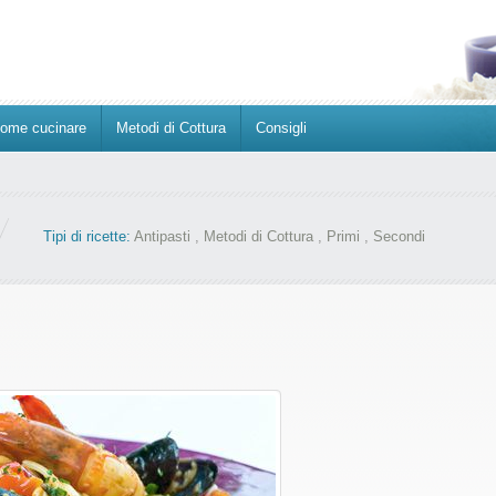
ome cucinare
Metodi di Cottura
Consigli
Tipi di ricette:
Antipasti
,
Metodi di Cottura
,
Primi
,
Secondi