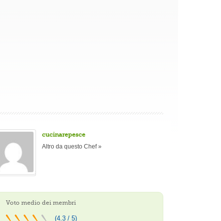
cucinarepesce
Altro da questo Chef »
Voto medio dei membri
(4.3 / 5)