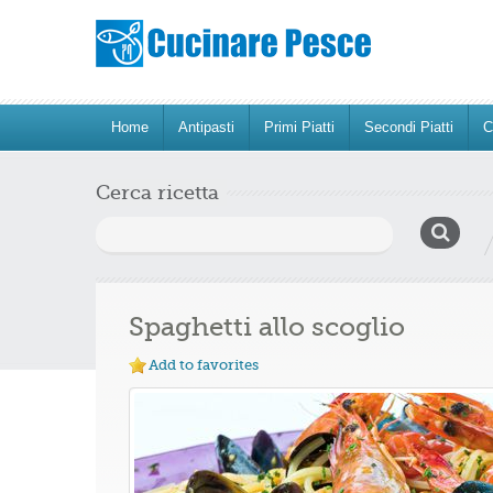
Home
Antipasti
Primi Piatti
Secondi Piatti
C
Cerca ricetta
Ricerca
per:
Spaghetti allo scoglio
Add to favorites