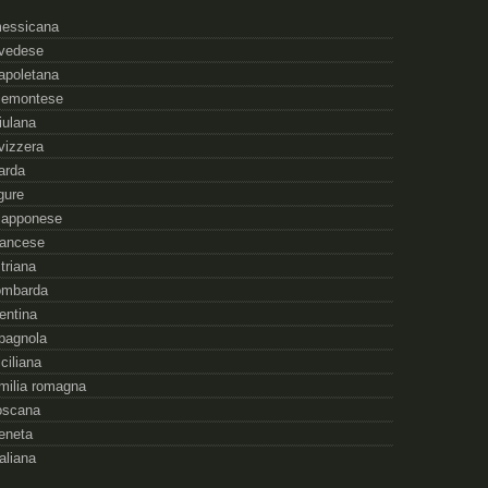
essicana
vedese
apoletana
iemontese
riulana
vizzera
arda
igure
iapponese
rancese
striana
ombarda
rentina
pagnola
iciliana
milia romagna
oscana
eneta
taliana