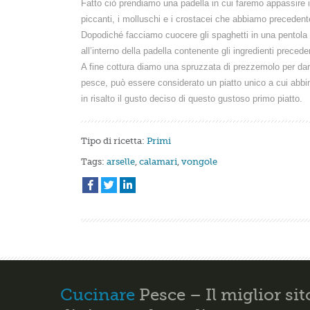
Fatto ciò prendiamo una padella in cui faremo appassire i 
piccanti, i molluschi e i crostacei che abbiamo precedent
Dopodiché facciamo cuocere gli spaghetti in una pentola 
all’interno della padella contenente gli ingredienti preced
A fine cottura diamo una spruzzata di prezzemolo per dare
pesce, può essere considerato un piatto unico a cui abb
in risalto il gusto deciso di questo gustoso primo piatto.
Tipo di ricetta:
Primi
Tags:
arselle
,
calamari
,
vongole
Cucinare
Pesce – Il miglior sit