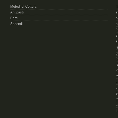
Metodi di Cottura
m
Antipasti
s
Primi
n
Secondi
p
f
s
s
l
g
f
i
l
t
s
s
e
t
v
I