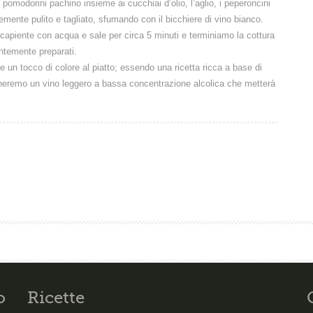
pomodorini pachino insieme ai cucchiai d’olio, l’aglio, i peperoncini
emente pulito e tagliato, sfumando con il bicchiere di vino bianco.
capiente con acqua e sale per circa 5 minuti e terminiamo la cottura
entemente preparati.
 un tocco di colore al piatto; essendo una ricetta ricca a base di
ineremo un vino leggero a bassa concentrazione alcolica che metterà
o
Ricette