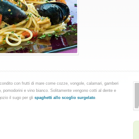
condito con frutti di mare come cozze, vongole, calamari, gamberi
o, pomodorini e vino bianco. Solitamente vengono cotti al dente e
ozio il sugo per gli
spaghetti allo scoglio surgelato
.