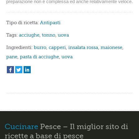
preparazione non è complessa ed anche relativamente veloce.
Tipo di ricetta:
Antipasti
Tags:
acciughe
,
tonno
,
uova
Ingredienti:
burro
,
capperi
,
insalata rossa
,
maionese
,
pane
,
pasta di acciughe
,
uova
Cucinare
Pesce – Il miglior sito di
ricette a base di pesce