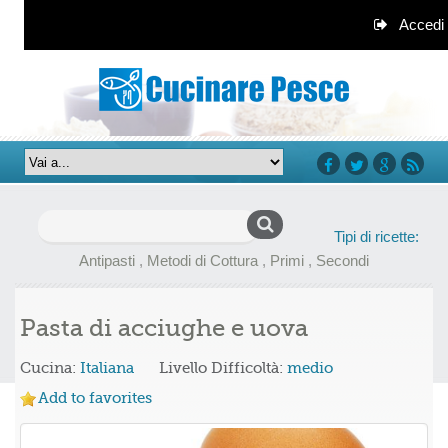
Accedi
facebook
twitter
google+
rss
Ricerca
Tipi di ricette:
per:
Antipasti
,
Metodi di Cottura
,
Primi
,
Secondi
Pasta di acciughe e uova
Cucina:
Italiana
Livello Difficoltà:
medio
Add to favorites