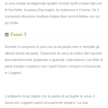
In una ciotola amalgamate quattro (metà) tuorli schiacciati con
le forchette, la pasta d’acciughe, la maionese e il tonno. Se il
composto dovesse risultare troppo duro ammorbidire con un
po’ d’olio.
Passo 3
Inserite il composto in una sacca da pasticcere e riempite gli
albumi tenuti da parte. Sistemare le uova al centro del vassoio
precedentemente preparato e guarnite, tutto intorno con fette di
pane tostato cosparso con i tuorli d'uovo rimasti e sminuzzati
e i capperi.
L’antipasto di acciughe con la pasta di acciughe le uova, il
tonno ed i capperi saprà sicuramente stupirvi. La sua