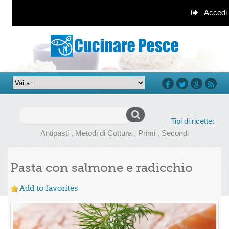
Accedi
facebook
twitter
google+
rss
Ricerca
Tipi di ricette:
per:
Antipasti
,
Metodi di Cottura
,
Primi
,
Secondi
Pasta con salmone e radicchio
Add to favorites