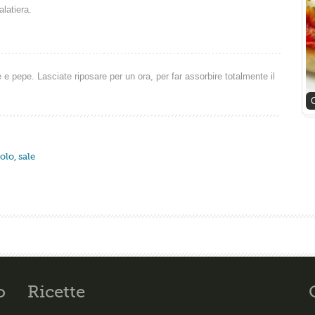
alatiera.
le e pepe. Lasciate riposare per un ora, per far assorbire totalmente il
C
olo
,
sale
o
Ricette