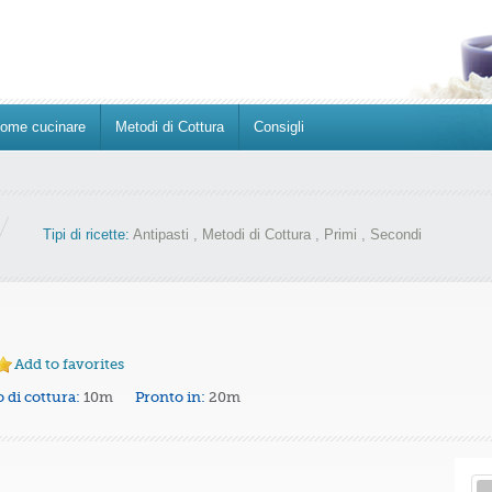
ome cucinare
Metodi di Cottura
Consigli
Tipi di ricette:
Antipasti
,
Metodi di Cottura
,
Primi
,
Secondi
Add to favorites
 di cottura:
10m
Pronto in:
20m