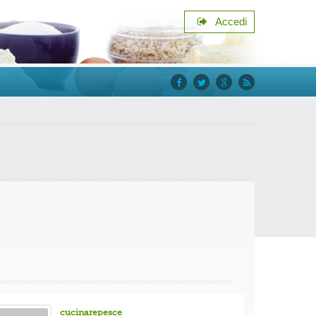
Accedi
facebook
twitter
google+
rss
cucinarepesce