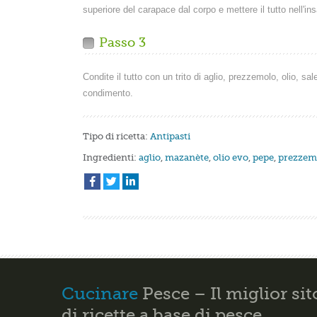
superiore del carapace dal corpo e mettere il tutto nell'ins
Passo 3
Condite il tutto con un trito di aglio, prezzemolo, olio, sa
condimento.
Tipo di ricetta:
Antipasti
Ingredienti:
aglio
,
mazanète
,
olio evo
,
pepe
,
prezzem
Cucinare
Pesce – Il miglior sit
di ricette a base di pesce