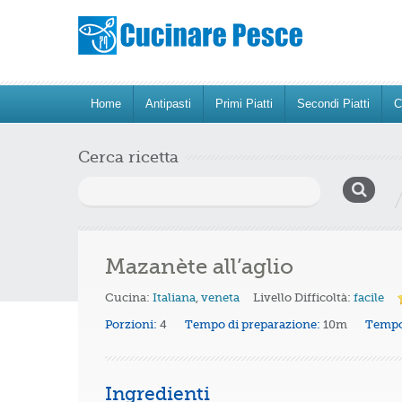
Home
Antipasti
Primi Piatti
Secondi Piatti
C
Cerca ricetta
Ricerca
per:
Mazanète all’aglio
Cucina:
Italiana
,
veneta
Livello Difficoltà:
facile
Porzioni:
4
Tempo di preparazione:
10m
Tempo
Ingredienti