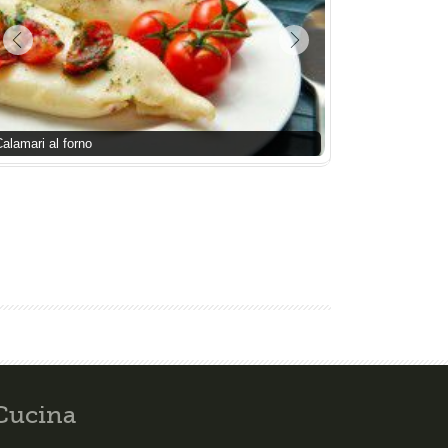
alamari al forno
Cucina