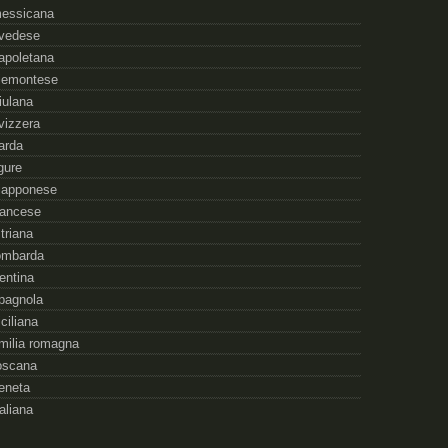
essicana
vedese
apoletana
iemontese
riulana
vizzera
arda
igure
iapponese
rancese
striana
ombarda
rentina
pagnola
iciliana
milia romagna
oscana
eneta
taliana