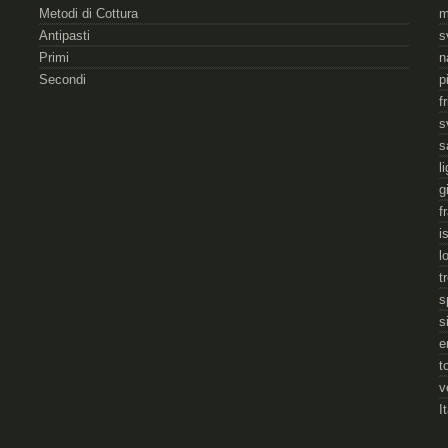
Metodi di Cottura
m
Antipasti
s
Primi
n
Secondi
p
f
s
s
l
g
f
i
l
t
s
s
e
t
v
I