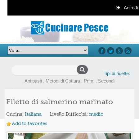
Accedi
facebook
twitter
google+
rss
Ricerca
Tipi di ricette:
per:
Antipasti
,
Metodi di Cottura
,
Primi
,
Secondi
Filetto di salmerino marinato
Cucina:
Italiana
Livello Difficoltà:
medio
Add to favorites