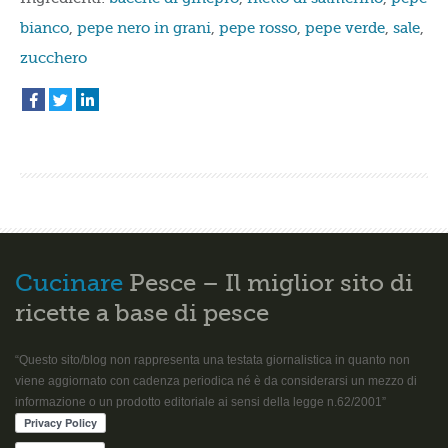
bianco
,
pepe nero in grani
,
pepe rosso
,
pepe verde
,
sale
,
zucchero
Cucinare
Pesce – Il miglior sito di
ricette a base di pesce
“Questo sito/blog non rappresenta una testata giornalistica in quanto non
viene aggiornato con cadenza periodica né è da considerarsi un mezzo di
informazione o un prodotto editoriale ai sensi della legge n.62/2001”