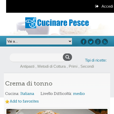
Accedi
facebook
twitter
google+
rss
Ricerca
Tipi di ricette:
per:
Antipasti
,
Metodi di Cottura
,
Primi
,
Secondi
Crema di tonno
Cucina:
Italiana
Livello Difficoltà:
medio
Add to favorites