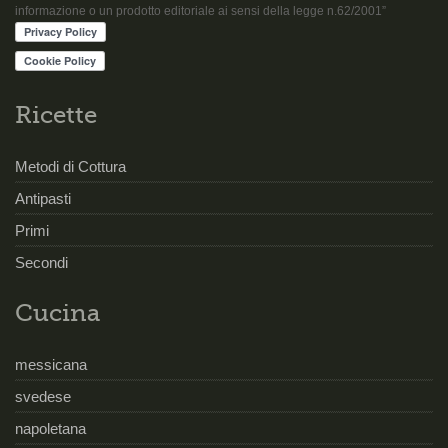
informazione o un prodotto editoriale ai sensi della legge n.62/2001”
Ricette
Metodi di Cottura
Antipasti
Primi
Secondi
Cucina
messicana
svedese
napoletana