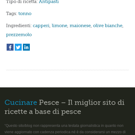
Tipo di ricetta:
Antipasti
Tags:
tonno
Ingredienti:
capperi
,
limone
,
maionese
,
olive bianche
,
prezzemolo
Cucinare
Pesce – Il miglior sito di
ricette a base di pesce
“Questo sito/blog non rappresenta una testata giornalistica in quanto non
viene aggiornato con cadenza periodica né è da considerarsi un mezzo di