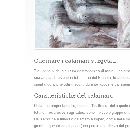
Cucinare i calamari surgelati
Tra i principi della cultura gastronomica di mare, il calamar
sua ampia diffusione in tutti i mari del Pianeta, le abbon
spuntando anche ottimi sconti durante apposite campagne d
Caratteristiche del calamaro
Nella sua ampia famiglia, l’ordine ‘
Teuthida
‘, della quale
totano,
Todarodes sagittatus
, sono il piccolo gruppo di
Dal semplice e innocuo calamaro europeo, come nelle sottos
grammi, questo cefalopode (una parola che deriva dal grec