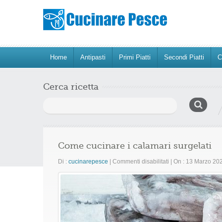
Home
Antipasti
Primi Piatti
Secondi Piatti
C
Cerca ricetta
Ricerca
per:
Come cucinare i calamari surgelati
su
Di :
cucinarepesce
|
Commenti disabilitati
|
On : 13 Marzo 20
Come
cucinare
i
calamari
surgelati