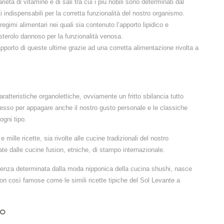
ietà di vitamine e di sali tra cui i più nobili sono determinati dal
 indispensabili per la corretta funzionalità del nostro organismo.
regimi alimentari nei quali sia contenuto l’apporto lipidico e
esterolo dannoso per la funzionalità venosa.
’apporto di queste ultime grazie ad una corretta alimentazione rivolta a
aratteristiche organolettiche, ovviamente un fritto sbilancia tutto
cesso per appagare anche il nostro gusto personale e le classiche
ogni tipo.
e mille ricette, sia rivolte alle cucine tradizionali del nostro
ate dalle cucine fusion, etniche, di stampo internazionale.
endenza determinata dalla moda nipponica della cucina shushi, nasce
n così famose come le simili ricette tipiche del Sol Levante a
ro