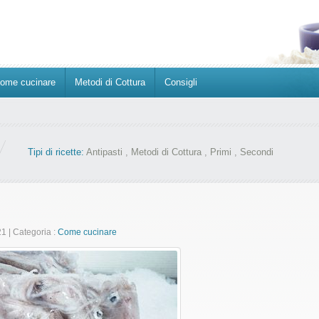
ome cucinare
Metodi di Cottura
Consigli
Tipi di ricette:
Antipasti
,
Metodi di Cottura
,
Primi
,
Secondi
21
|
Categoria :
Come cucinare