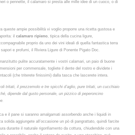
eri o pennette, il calamaro si presta alle mille idee di un cuoco, o di
ra queste ampie possibilità vi voglio proporre una ricetta gustosa e
porita: il
calamaro ripieno
, tipica della cucina ligure,
ccompagnabile proprio da uno dei vini ideali di quella fantastica terra
i sapori e profumi, il Riviera Ligure di Ponente Pigato Doc.
nnanzitutto pulite accuratamente i vostri calamari, un paio di buone
imensioni per commensale, togliete il dente del rostro e dividete i
ntacoli (che triterete finissimi) dalla tasca che lascerete intera.
oli tritati, il prezzemolo e tre spicchi d’aglio, pure tritati, un cucchiaio
nché, dipende dal gusto personale, un pizzico di peperoncino
ne.
llica e il pane si saranno amalgamati assorbendo anche i liquidi in
solida aggiungete all’occasione un pò di pangrattato, quindi farcite
ttura durante il naturale rigonfiamento da cottura, chiudendole con una