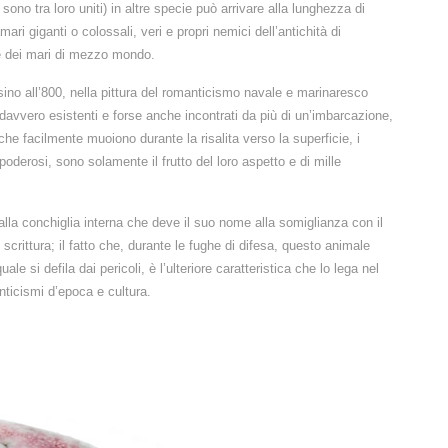
 sono tra loro uniti) in altre specie può arrivare alla lunghezza di
ari giganti o colossali, veri e propri nemici dell’antichità di
ore dei mari di mezzo mondo.
sino all’800, nella pittura del romanticismo navale e marinaresco
davvero esistenti e forse anche incontrati da più di un’imbarcazione,
he facilmente muoiono durante la risalita verso la superficie, i
 poderosi, sono solamente il frutto del loro aspetto e di mille
la conchiglia interna che deve il suo nome alla somiglianza con il
 scrittura; il fatto che, durante le fughe di difesa, questo animale
ale si defila dai pericoli, è l’ulteriore caratteristica che lo lega nel
nticismi d’epoca e cultura.