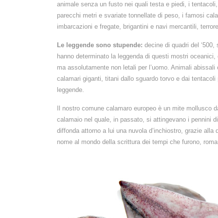
animale senza un fusto nei quali testa e piedi, i tentacoli,
parecchi metri e svariate tonnellate di peso, i famosi calam
imbarcazioni e fregate, brigantini e navi mercantili, terr
Le leggende sono stupende:
decine di quadri del ‘500, 
hanno determinato la leggenda di questi mostri oceanici, 
ma assolutamente non letali per l’uomo. Animali abissali c
calamari giganti, titani dallo sguardo torvo e dai tentacoli
leggende.
Il nostro comune calamaro europeo è un mite mollusco dal
calamaio nel quale, in passato, si attingevano i pennini di
diffonda attorno a lui una nuvola d’inchiostro, grazie alla qu
nome al mondo della scrittura dei tempi che furono, roma