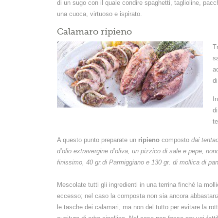
di un sugo con il quale condire spaghetti, taglioline, pacch
una cuoca, virtuoso e ispirato.
Calamaro ripieno
T
sa
a
d
I
d
te
A questo punto preparate un
ripieno
composto
dai tentac
d’olio extravergine d’oliva, un pizzico di sale e pepe, no
finissimo, 40 gr.di Parmiggiano e 130 gr. di mollica di pa
Mescolate tutti gli ingredienti in una terrina finché la mo
eccesso; nel caso la composta non sia ancora abbastanza 
le tasche dei calamari, ma non del tutto per evitare la ro