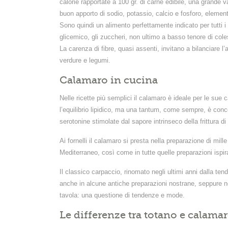
calorie rapportate a 100 gr. di carne edibile, una grande var
buon apporto di sodio, potassio, calcio e fosforo, elementi
Sono quindi un alimento perfettamente indicato per tutti i 
glicemico, gli zuccheri, non ultimo a basso tenore di col
La carenza di fibre, quasi assenti, invitano a bilanciare l
verdure e legumi.
Calamaro in cucina
Nelle ricette più semplici il calamaro è ideale per le sue c
l’equilibrio lipidico, ma una tantum, come sempre, è con
serotonine stimolate dal sapore intrinseco della frittura di 
Ai fornelli il calamaro si presta nella preparazione di mille 
Mediterraneo, così come in tutte quelle preparazioni ispir
Il classico carpaccio, rinomato negli ultimi anni dalla t
anche in alcune antiche preparazioni nostrane, seppure no
tavola: una questione di tendenze e mode.
Le differenze tra totano e calama