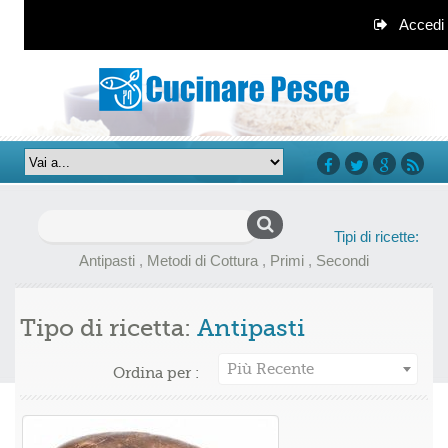
Accedi
facebook
twitter
google+
rss
Ricerca
Tipi di ricette:
per:
Antipasti
,
Metodi di Cottura
,
Primi
,
Secondi
Tipo di ricetta:
Antipasti
Più Recente
Ordina per :