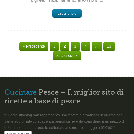
Lighea. In abbinamento al tortino si ...
Leggi di più
« Precedente
1
2
3
4
…
13
Successivo »
Cucinare
Pesce – Il miglior sito di
ricette a base di pesce
“Questo sito/blog non rappresenta una testata giornalistica in quanto non
viene aggiornato con cadenza periodica né è da considerarsi un mezzo di
informazione o un prodotto editoriale ai sensi della legge n.62/2001”