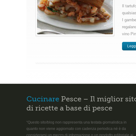
Il tartu
qualsias
I gamber
regaland
vino Pin
Leggi
Cucinare
Pesce – Il miglior sit
di ricette a base di pesce
“Questo sito/blog non rappresenta una testata giornalistica in
quanto non viene aggiornato con cadenza periodica né è da
considerarsi un mezzo di informazione o un prodotto editoriale ai