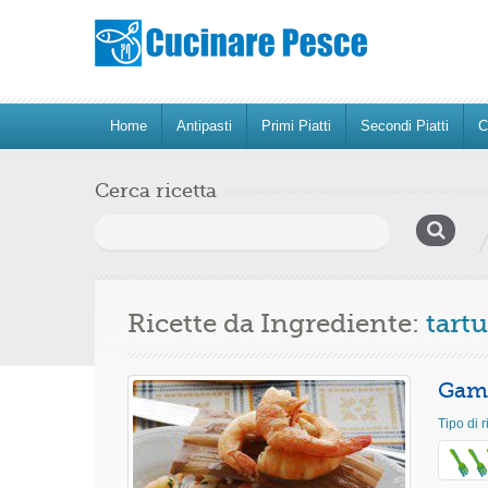
Home
Antipasti
Primi Piatti
Secondi Piatti
C
Cerca ricetta
Ricerca
per:
Ricette da Ingrediente:
tartu
Gamb
Tipo di r