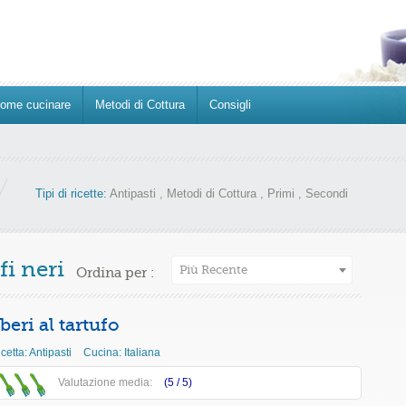
ome cucinare
Metodi di Cottura
Consigli
Tipi di ricette:
Antipasti
,
Metodi di Cottura
,
Primi
,
Secondi
fi neri
Più Recente
Ordina per :
eri al tartufo
icetta:
Antipasti
Cucina:
Italiana
Valutazione media:
(5 /
5
)