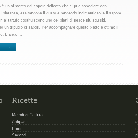
fo è un alimento dal sapore delicato che si può associare con
i pietanza, esaltandone il gusto e rendendo indimenticabile il sapore.
i al tartufo costituiscono uno dei piatti di pesce più squisiti,
o un tripudio di sapori. Per accompagnare questo piatto è ottimo il
ot Bianco ...
 di più
o
Ricette
Metodi di Cottura
m
Antipasti
s
Primi
n
Secondi
p