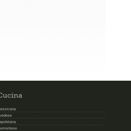
Cucina
essicana
vedese
apoletana
iemontese