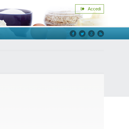
Accedi
facebook
twitter
google+
rss