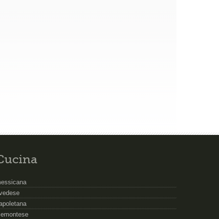
Cucina
essicana
vedese
apoletana
iemontese