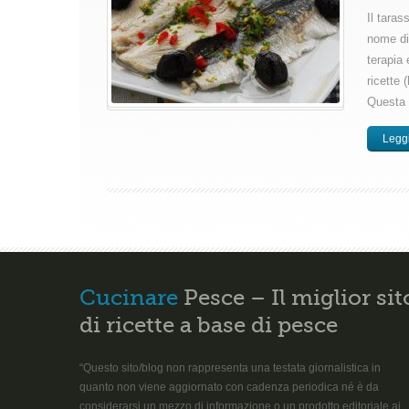
Il tara
nome di 
terapia 
ricette
Questa 
Leggi
Cucinare
Pesce – Il miglior sit
di ricette a base di pesce
“Questo sito/blog non rappresenta una testata giornalistica in
quanto non viene aggiornato con cadenza periodica né è da
considerarsi un mezzo di informazione o un prodotto editoriale ai