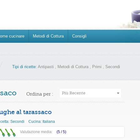
ome cucinare
Metodi di Cottura
Consigli
Tipi di ricette:
Antipasti
,
Metodi di Cottura
,
Primi
,
Secondi
ssaco
Più Recente
Ordina per :
ughe al tarassaco
icetta:
Secondi
Cucina:
Italiana
Valutazione media:
(5 /
5
)