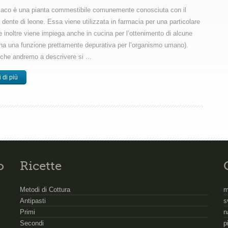
ssaco è una pianta commestibile comunemente conosciuta con il
dente di leone. Essa viene utilizzata in farmacia per una particolare
e inoltre viene impiega anche in cucina per l’ottenimento di alcune
 (ha una funzione prettamente depurativa per l’organismo umano).
che andremo a descrivere si ...
 di più
o
Ricette
Metodi di Cottura
m
Antipasti
s
Primi
n
Secondi
p