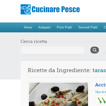
Home
Antipasti
Primi Piatti
Secondi Piatti
C
Cerca ricetta
Ricerca
per:
Ricette da Ingrediente:
tara
Acci
Tipo di r