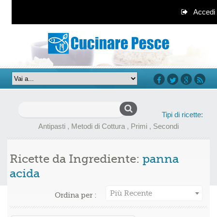
Accedi
facebook
twitter
google+
rss
Ricerca
Tipi di ricette:
per:
Antipasti
,
Metodi di Cottura
,
Primi
,
Secondi
Ricette da Ingrediente:
panna
acida
Più Recente
Ordina per :