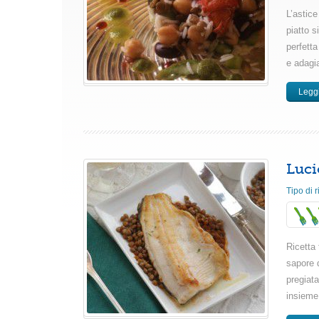
L’astic
piatto 
perfetta
e adagia
Leggi
Luci
Tipo di r
Ricetta 
sapore 
pregiat
insieme 