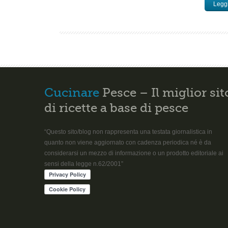
Leggi
Cucinare
Pesce – Il miglior sit
di ricette a base di pesce
“Questo sito/blog non rappresenta una testata giornalistica in
quanto non viene aggiornato con cadenza periodica né è da
considerarsi un mezzo di informazione o un prodotto editoriale ai
sensi della legge n.62/2001”