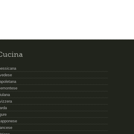
Cucina
essicana
vedese
apoletana
iemontese
riulana
vizzera
arda
igure
iapponese
rancese