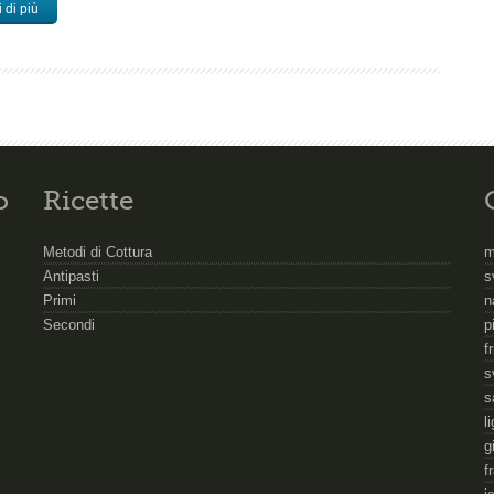
 di più
o
Ricette
Metodi di Cottura
m
Antipasti
s
Primi
n
Secondi
p
f
s
s
l
g
f