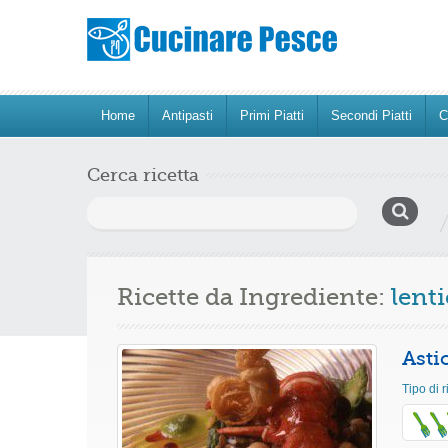
Home
Antipasti
Primi Piatti
Secondi Piatti
C
Cerca ricetta
Ricerca
per:
Ricette da Ingrediente:
lent
Asti
Tipo di r