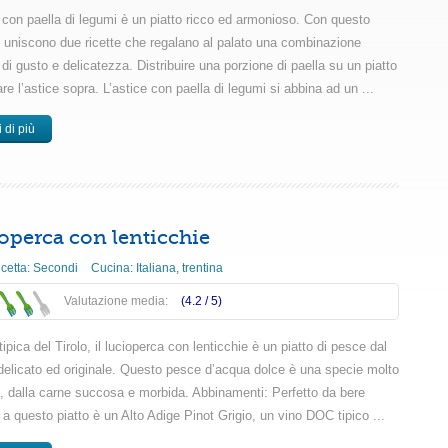
e con paella di legumi è un piatto ricco ed armonioso. Con questo
si uniscono due ricette che regalano al palato una combinazione
 di gusto e delicatezza. Distribuire una porzione di paella su un piatto
re l’astice sopra. L’astice con paella di legumi si abbina ad un ...
 di più
operca con lenticchie
icetta:
Secondi
Cucina:
Italiana
,
trentina
Valutazione media:
(4.2 /
5
)
tipica del Tirolo, il lucioperca con lenticchie è un piatto di pesce dal
delicato ed originale. Questo pesce d’acqua dolce è una specie molto
a, dalla carne succosa e morbida. Abbinamenti: Perfetto da bere
a questo piatto è un Alto Adige Pinot Grigio, un vino DOC tipico ...