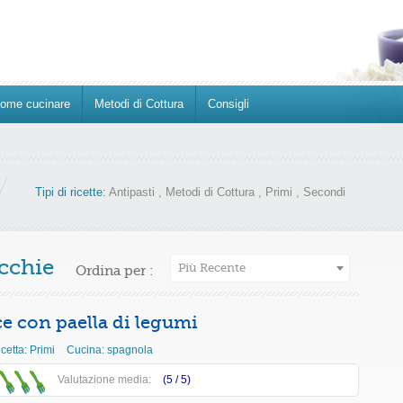
ome cucinare
Metodi di Cottura
Consigli
Tipi di ricette:
Antipasti
,
Metodi di Cottura
,
Primi
,
Secondi
icchie
Più Recente
Ordina per :
ce con paella di legumi
icetta:
Primi
Cucina:
spagnola
Valutazione media:
(5 /
5
)