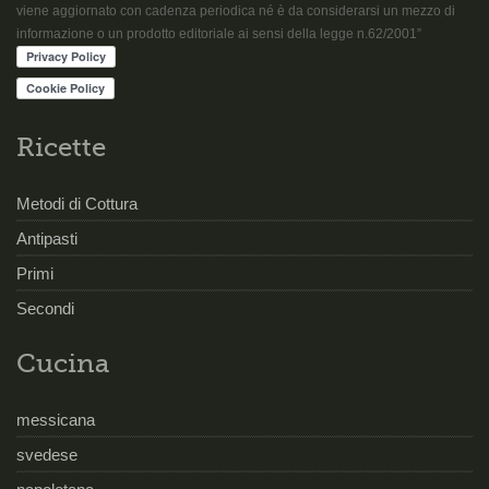
viene aggiornato con cadenza periodica né è da considerarsi un mezzo di
informazione o un prodotto editoriale ai sensi della legge n.62/2001”
Ricette
Metodi di Cottura
Antipasti
Primi
Secondi
Cucina
messicana
svedese