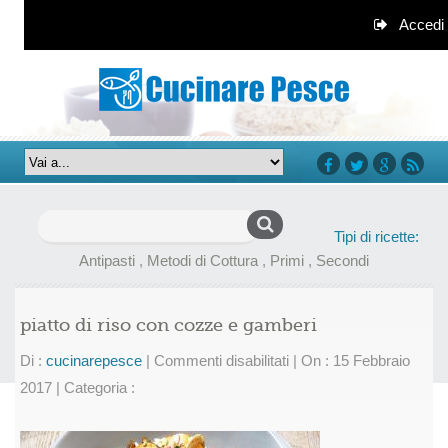
Accedi
facebook
twitter
google+
rss
Ricerca
Tipi di ricette:
per:
Antipasti
,
Metodi di Cottura
,
Primi
,
Secondi
piatto di riso con cozze e gamberi
su
Di :
cucinarepesce
|
Commenti disabilitati
|
On : 15 Febbraio
piatto
2017
|
Categoria :
di
riso