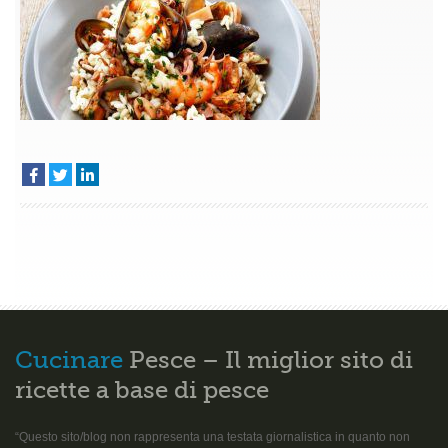
con
cozze
e
gamberi
Cucinare
Pesce – Il miglior sito di
ricette a base di pesce
“Questo sito/blog non rappresenta una testata giornalistica in quanto non