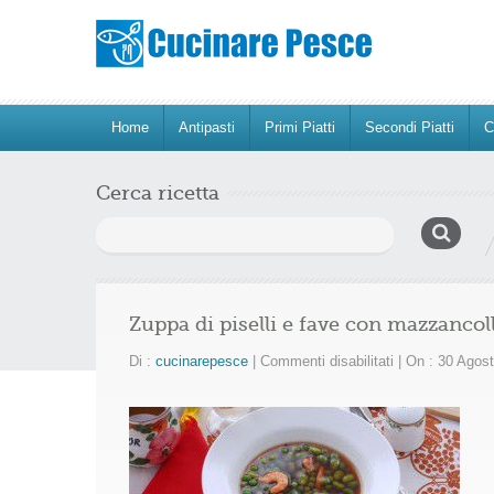
Home
Antipasti
Primi Piatti
Secondi Piatti
C
Cerca ricetta
Ricerca
per:
Zuppa di piselli e fave con mazzancol
su
Di :
cucinarepesce
|
Commenti disabilitati
|
On : 30 Agos
Zuppa
di
piselli
e
fave