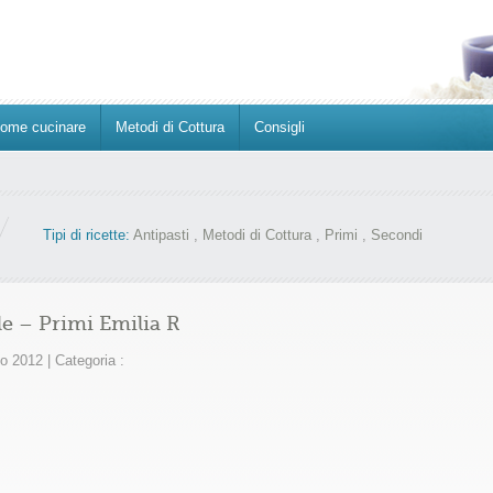
ome cucinare
Metodi di Cottura
Consigli
Tipi di ricette:
Antipasti
,
Metodi di Cottura
,
Primi
,
Secondi
le – Primi Emilia R
to 2012
|
Categoria :