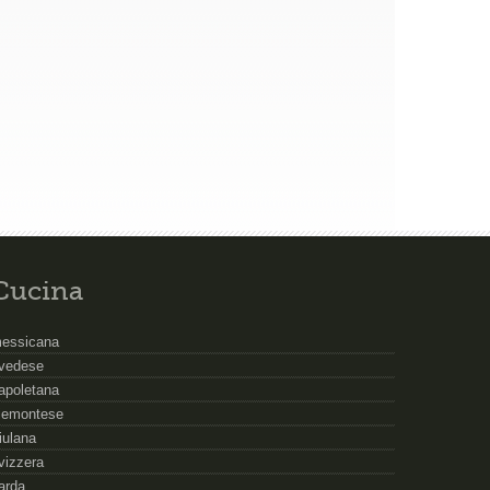
Cucina
essicana
vedese
apoletana
iemontese
riulana
vizzera
arda