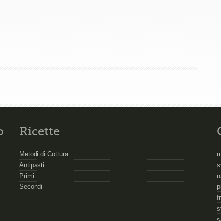
o
Ricette
Metodi di Cottura
m
Antipasti
s
Primi
n
Secondi
p
f
s
s