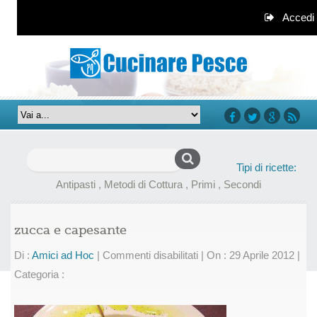
Accedi
facebook
twitter
google+
rss
Ricerca
Tipi di ricette:
per:
Antipasti
,
Metodi di Cottura
,
Primi
,
Secondi
zucca e capesante
su
Di :
Amici ad Hoc
|
Commenti disabilitati
|
On : 29 Aprile 2012
|
zucca
Categoria :
e
capesante