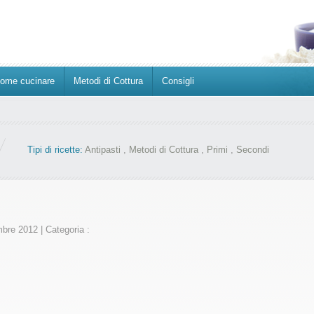
ome cucinare
Metodi di Cottura
Consigli
Tipi di ricette:
Antipasti
,
Metodi di Cottura
,
Primi
,
Secondi
mbre 2012
|
Categoria :