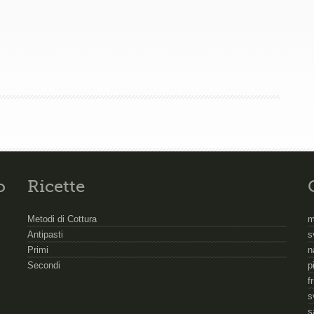
o
Ricette
Metodi di Cottura
m
Antipasti
s
Primi
n
Secondi
p
f
s
s