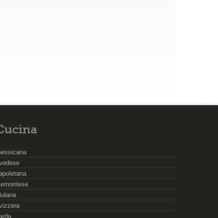
Cucina
essicana
vedese
apoletana
iemontese
riulana
vizzera
arda