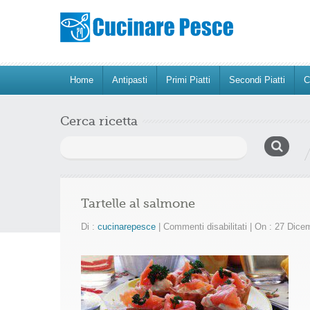
Home
Antipasti
Primi Piatti
Secondi Piatti
C
Cerca ricetta
Ricerca
per:
Tartelle al salmone
su
Di :
cucinarepesce
|
Commenti disabilitati
|
On : 27 Dice
Tartelle
al
salmone