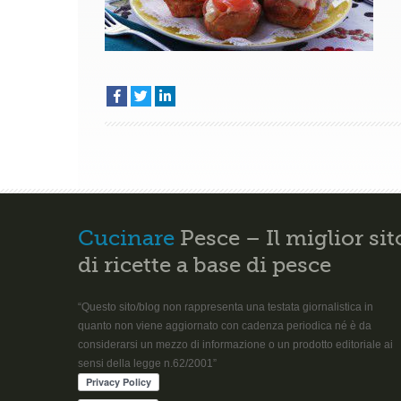
Cucinare
Pesce – Il miglior sit
di ricette a base di pesce
“Questo sito/blog non rappresenta una testata giornalistica in
quanto non viene aggiornato con cadenza periodica né è da
considerarsi un mezzo di informazione o un prodotto editoriale ai
sensi della legge n.62/2001”