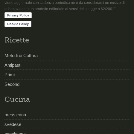
viene aggiornato con cadenza periodica né è da considerarsi un mezzo di
informazione o un prodotto editoriale ai sensi della legge n.62/2001”
Ricette
Metodi di Cottura
Antipasti
Primi
Secondi
Cucina
messicana
svedese
napoletana