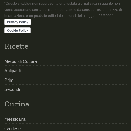
“Questo sito/blog non rappresenta una testata giornalistica in quanto non
viene aggiornato con cadenza periodica né è da considerarsi un mezzo di
informazione o un prodotto editoriale ai sensi della legge n.62/2001”
Ricette
Metodi di Cottura
Antipasti
Primi
Secondi
Cucina
messicana
svedese