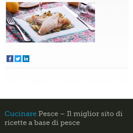
orata
con
carciofi
–
Secondi
di
pesce
Cucinare
Pesce – Il miglior sito di
ricette a base di pesce