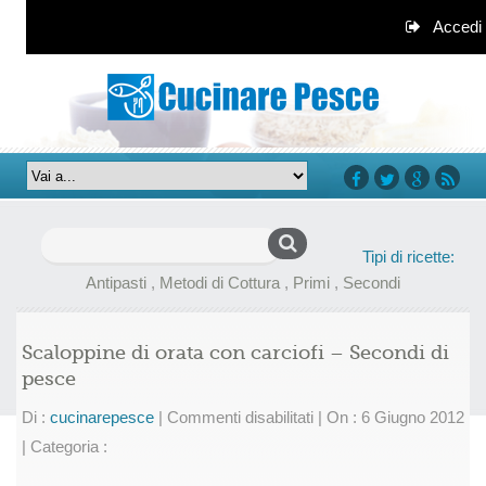
Accedi
facebook
twitter
google+
rss
Ricerca
Tipi di ricette:
per:
Antipasti
,
Metodi di Cottura
,
Primi
,
Secondi
Scaloppine di orata con carciofi – Secondi di
pesce
su
Di :
cucinarepesce
|
Commenti disabilitati
|
On : 6 Giugno 2012
Scaloppine
|
Categoria :
di