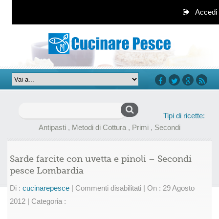
Accedi
facebook
twitter
google+
rss
Ricerca
Tipi di ricette:
per:
Antipasti
,
Metodi di Cottura
,
Primi
,
Secondi
Sarde farcite con uvetta e pinoli – Secondi
pesce Lombardia
su
Di :
cucinarepesce
|
Commenti disabilitati
|
On : 29 Agosto
Sarde
2012
|
Categoria :
farcite