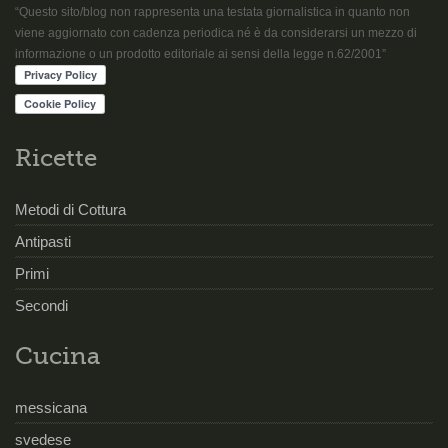
“Questo sito/blog non rappresenta una testata giornalistica in quanto non
viene aggiornato con cadenza periodica né è da considerarsi un mezzo di
informazione o un prodotto editoriale ai sensi della legge n.62/2001”
Ricette
Metodi di Cottura
Antipasti
Primi
Secondi
Cucina
messicana
svedese