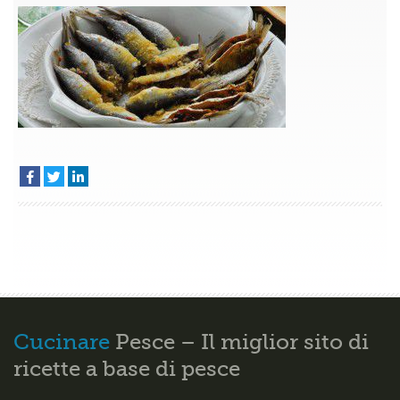
con
uvetta
e
pinoli
–
Secondi
pesce
Lombardia
Cucinare
Pesce – Il miglior sito di
ricette a base di pesce