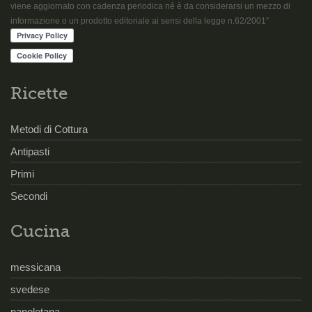
viene aggiornato con cadenza periodica né è da considerarsi un mezzo di
informazione o un prodotto editoriale ai sensi della legge n.62/2001”
Ricette
Metodi di Cottura
Antipasti
Primi
Secondi
Cucina
messicana
svedese
napoletana