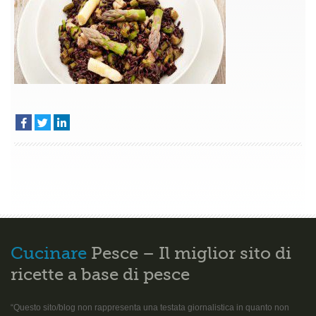
di
seppia
con
asparagi
Cucinare
Pesce – Il miglior sito di
ricette a base di pesce
“Questo sito/blog non rappresenta una testata giornalistica in quanto non