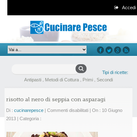
Accedi
facebook
twitter
google+
rss
Ricerca
Tipi di ricette:
per:
Antipasti
,
Metodi di Cottura
,
Primi
,
Secondi
risotto al nero di seppia con asparagi
su
Di :
cucinarepesce
|
Commenti disabilitati
|
On : 10 Giugno
risotto
2013
|
Categoria :
al
nero