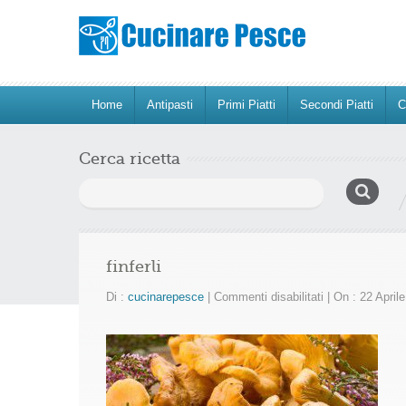
Home
Antipasti
Primi Piatti
Secondi Piatti
C
Cerca ricetta
Ricerca
per:
finferli
su
Di :
cucinarepesce
|
Commenti disabilitati
|
On : 22 April
finferli