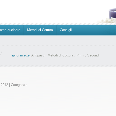
ome cucinare
Metodi di Cottura
Consigli
Tipi di ricette:
Antipasti
,
Metodi di Cottura
,
Primi
,
Secondi
e 2012
|
Categoria :