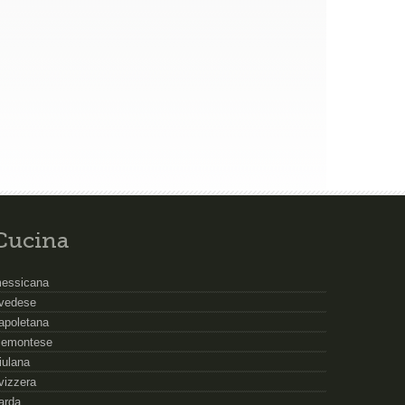
Cucina
essicana
vedese
apoletana
iemontese
riulana
vizzera
arda