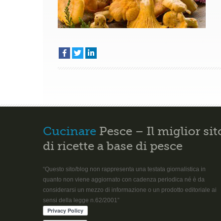
Cucinare
Pesce – Il miglior sit
di ricette a base di pesce
“Questo sito/blog non rappresenta una testata giornalistica in
quanto non viene aggiornato con cadenza periodica né è da
considerarsi un mezzo di informazione o un prodotto editoriale ai
sensi della legge n.62/2001”