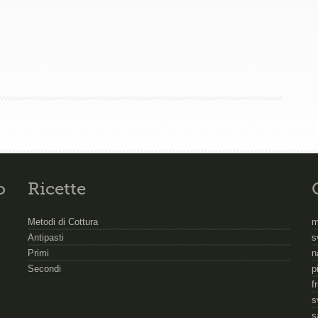
o
Ricette
Metodi di Cottura
m
Antipasti
s
Primi
n
Secondi
p
f
s
s