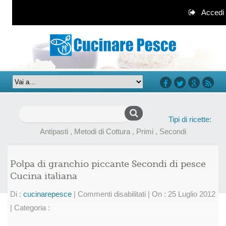
Accedi
facebook
twitter
google+
rss
Ricerca
Tipi di ricette:
per:
Antipasti
,
Metodi di Cottura
,
Primi
,
Secondi
Polpa di granchio piccante Secondi di pesce
Cucina italiana
su
Di :
cucinarepesce
|
Commenti disabilitati
|
On : 25 Luglio 2012
Polpa
|
Categoria :
di