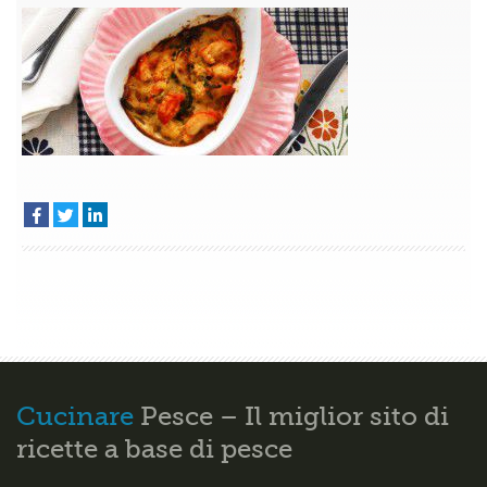
granchio
piccante
Secondi
di
pesce
Cucina
italiana
Cucinare
Pesce – Il miglior sito di
ricette a base di pesce