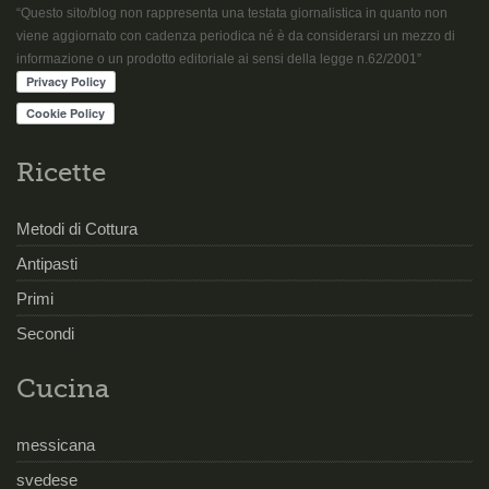
“Questo sito/blog non rappresenta una testata giornalistica in quanto non
viene aggiornato con cadenza periodica né è da considerarsi un mezzo di
informazione o un prodotto editoriale ai sensi della legge n.62/2001”
Ricette
Metodi di Cottura
Antipasti
Primi
Secondi
Cucina
messicana
svedese