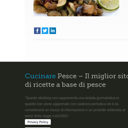
Cucinare
Pesce – Il miglior sit
di ricette a base di pesce
“Questo sito/blog non rappresenta una testata giornalistica in
quanto non viene aggiornato con cadenza periodica né è da
considerarsi un mezzo di informazione o un prodotto editoriale ai
sensi della legge n.62/2001”