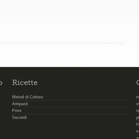
o
Ricette
Metodi di Cottura
m
Antipasti
s
Primi
n
Secondi
p
f
s
s