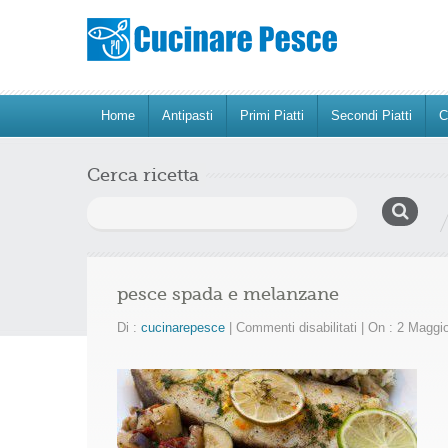
Home
Antipasti
Primi Piatti
Secondi Piatti
C
Cerca ricetta
Ricerca
per:
pesce spada e melanzane
su
Di :
cucinarepesce
|
Commenti disabilitati
|
On : 2 Maggi
pesce
spada
e
melanzane