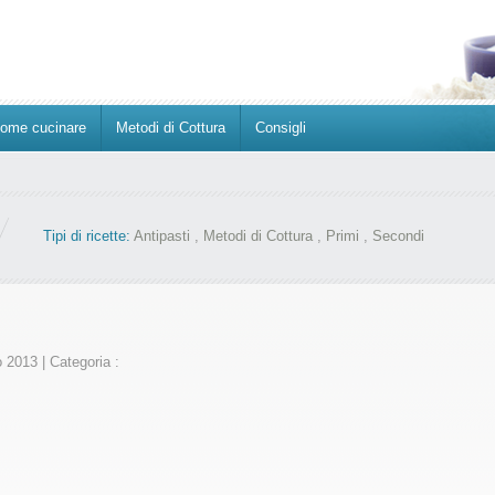
ome cucinare
Metodi di Cottura
Consigli
Tipi di ricette:
Antipasti
,
Metodi di Cottura
,
Primi
,
Secondi
o 2013
|
Categoria :