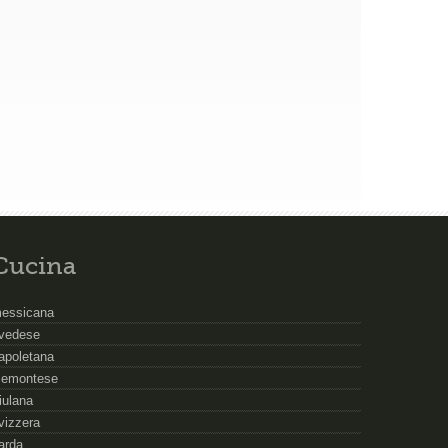
Cucina
essicana
vedese
apoletana
iemontese
riulana
vizzera
arda