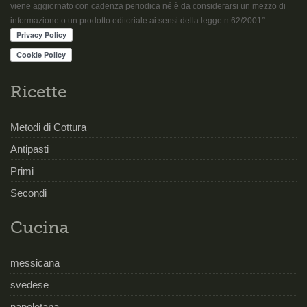
viene aggiornato con cadenza periodica né è da considerarsi un mezzo di
informazione o un prodotto editoriale ai sensi della legge n.62/2001”
Ricette
Metodi di Cottura
Antipasti
Primi
Secondi
Cucina
messicana
svedese
napoletana