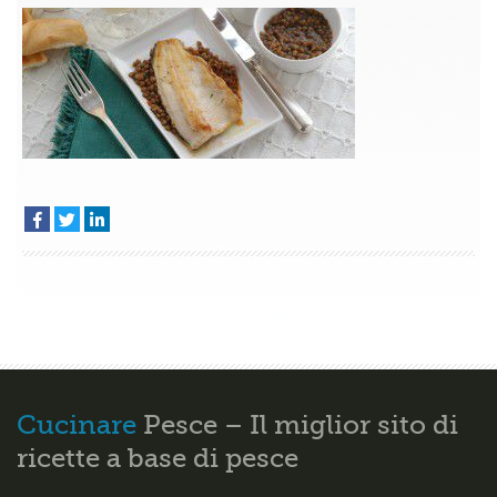
lenticchie
–
Secondi
del
Trentino
Cucinare
Pesce – Il miglior sito di
ricette a base di pesce