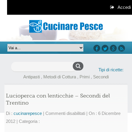
Accedi
facebook
twitter
google+
rss
Ricerca
Tipi di ricette:
per:
Antipasti
,
Metodi di Cottura
,
Primi
,
Secondi
Lucioperca con lenticchie – Secondi del
Trentino
su
Di :
cucinarepesce
|
Commenti disabilitati
|
On : 6 Dicembre
Lucioperca
2012
|
Categoria :
con