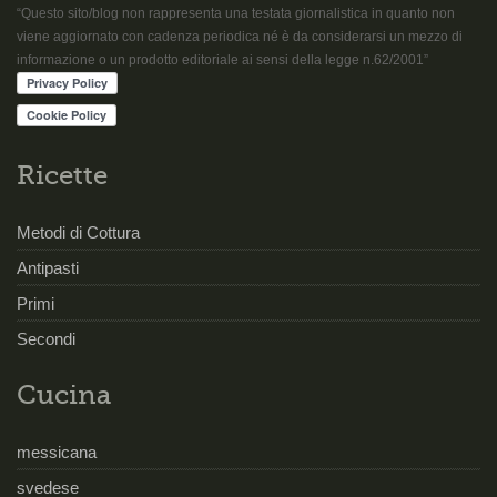
“Questo sito/blog non rappresenta una testata giornalistica in quanto non
viene aggiornato con cadenza periodica né è da considerarsi un mezzo di
informazione o un prodotto editoriale ai sensi della legge n.62/2001”
Ricette
Metodi di Cottura
Antipasti
Primi
Secondi
Cucina
messicana
svedese