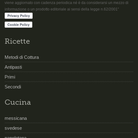
viene aggiornato con cadenza periodica né è da considerarsi un mezzo di
informazione o un prodotto editoriale ai sensi della legge n.62/2001”
Ricette
Metodi di Cottura
Antipasti
Primi
Secondi
Cucina
messicana
svedese
napoletana