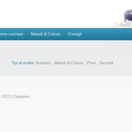
ome cucinare
Metodi di Cottura
Consigli
Tipi di ricette:
Antipasti
,
Metodi di Cottura
,
Primi
,
Secondi
o 2013
|
Categoria :