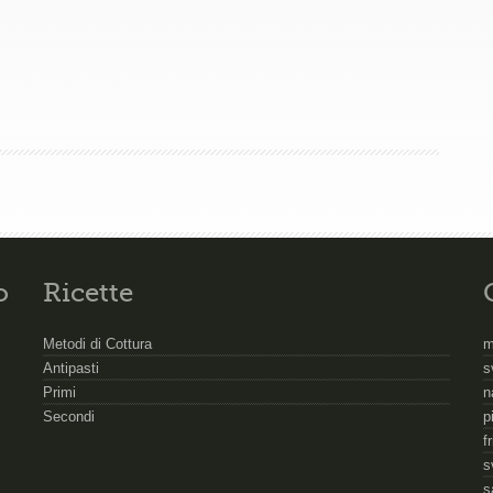
o
Ricette
Metodi di Cottura
m
Antipasti
s
Primi
n
Secondi
p
f
s
s