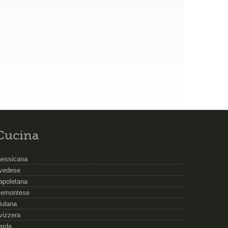
Cucina
essicana
vedese
apoletana
iemontese
riulana
vizzera
arda