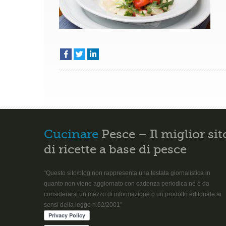
Cucinare
Pesce – Il miglior sit
di ricette a base di pesce
“Questo sito/blog non rappresenta una testata giornalistica in
quanto non viene aggiornato con cadenza periodica né è da
considerarsi un mezzo di informazione o un prodotto editoriale ai
sensi della legge n.62/2001”