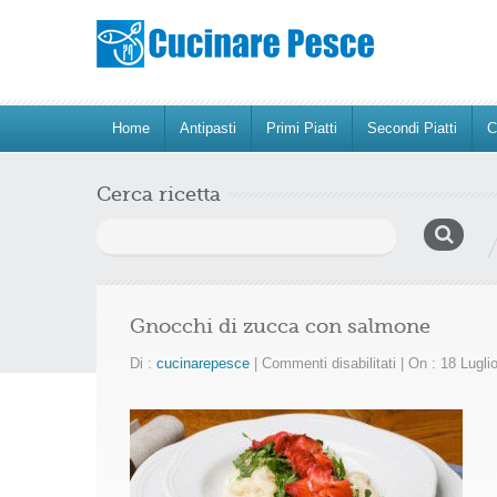
Home
Antipasti
Primi Piatti
Secondi Piatti
C
Cerca ricetta
Ricerca
per:
Gnocchi di zucca con salmone
su
Di :
cucinarepesce
|
Commenti disabilitati
|
On : 18 Lugli
Gnocchi
di
zucca
con
salmone