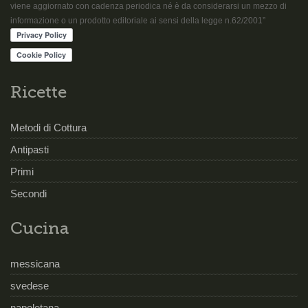
viene aggiornato con cadenza periodica né è da considerarsi un mezzo di
informazione o un prodotto editoriale ai sensi della legge n.62/2001”
Ricette
Metodi di Cottura
Antipasti
Primi
Secondi
Cucina
messicana
svedese
napoletana