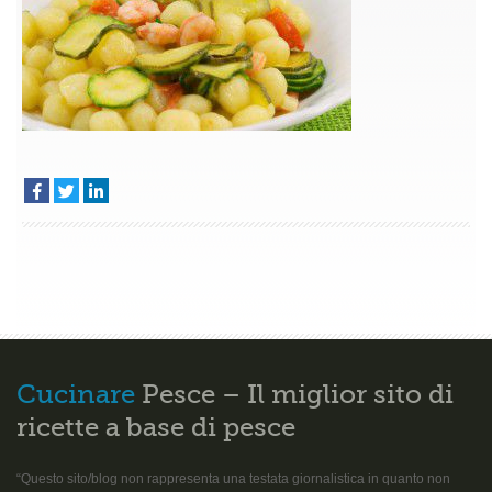
e
zucchine
Cucinare
Pesce – Il miglior sito di
ricette a base di pesce
“Questo sito/blog non rappresenta una testata giornalistica in quanto non