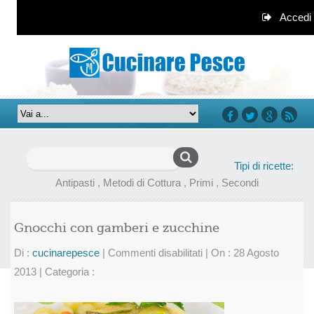
Accedi
facebook
twitter
google+
rss
Ricerca
Tipi di ricette:
per:
Antipasti
,
Metodi di Cottura
,
Primi
,
Secondi
Gnocchi con gamberi e zucchine
su
Di :
cucinarepesce
|
Commenti disabilitati
|
On : 28 Agosto
Gnocchi
2013
|
Categoria :
con
gamberi