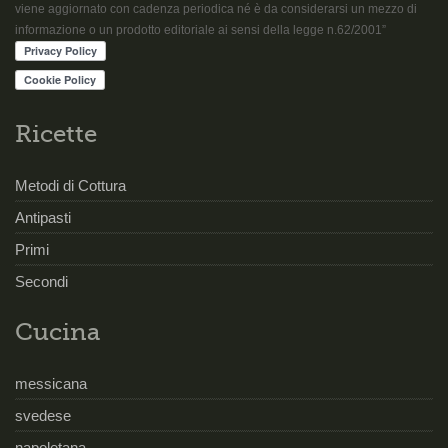
viene aggiornato con cadenza periodica né è da considerarsi un mezzo di
informazione o un prodotto editoriale ai sensi della legge n.62/2001”
Ricette
Metodi di Cottura
Antipasti
Primi
Secondi
Cucina
messicana
svedese
napoletana