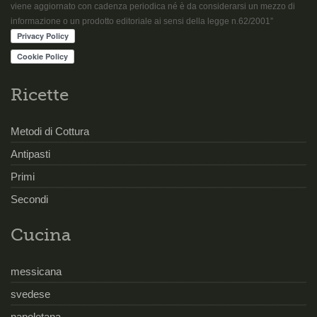
viene aggiornato con cadenza periodica né è da considerarsi un mezzo di
informazione o un prodotto editoriale ai sensi della legge n.62/2001”
Ricette
Metodi di Cottura
Antipasti
Primi
Secondi
Cucina
messicana
svedese
napoletana