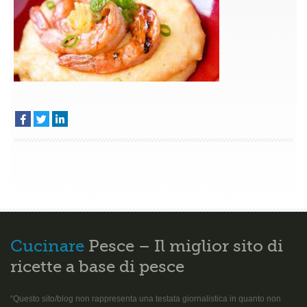
serviti
su
polenta
Cucinare
Pesce – Il miglior sito di
ricette a base di pesce
“Questo sito/blog non rappresenta una testata giornalistica in quanto non