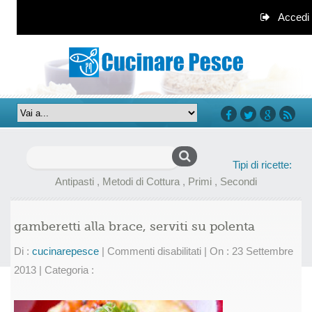
Accedi
facebook
twitter
google+
rss
Ricerca
Tipi di ricette:
per:
Antipasti
,
Metodi di Cottura
,
Primi
,
Secondi
gamberetti alla brace, serviti su polenta
su
Di :
cucinarepesce
|
Commenti disabilitati
|
On : 23 Settembre
gamberetti
2013
|
Categoria :
alla
brace,