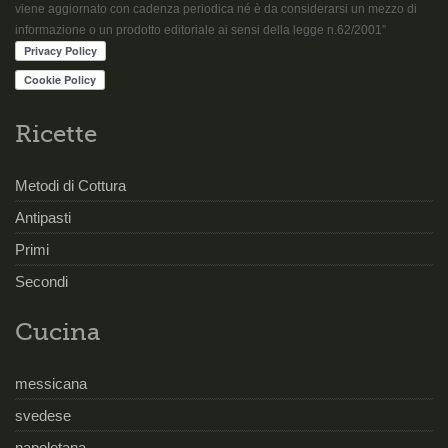
viene aggiornato con cadenza periodica né è da considerarsi un mezzo di
informazione o un prodotto editoriale ai sensi della legge n.62/2001”
Ricette
Metodi di Cottura
Antipasti
Primi
Secondi
Cucina
messicana
svedese
napoletana