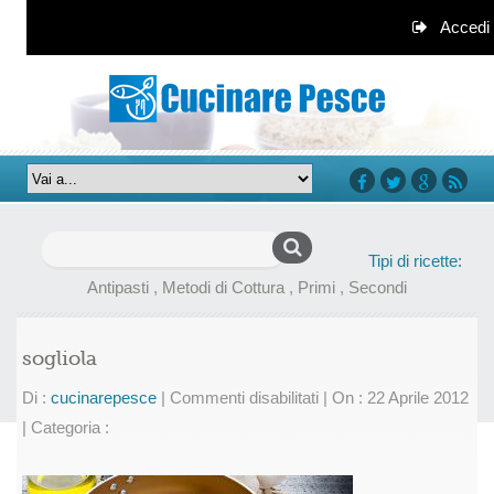
Accedi
facebook
twitter
google+
rss
Ricerca
Tipi di ricette:
per:
Antipasti
,
Metodi di Cottura
,
Primi
,
Secondi
sogliola
su
Di :
cucinarepesce
|
Commenti disabilitati
|
On : 22 Aprile 2012
sogliola
|
Categoria :