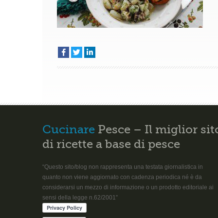
Cucinare
Pesce – Il miglior sit
di ricette a base di pesce
“Questo sito/blog non rappresenta una testata giornalistica in
quanto non viene aggiornato con cadenza periodica né è da
considerarsi un mezzo di informazione o un prodotto editoriale ai
sensi della legge n.62/2001”