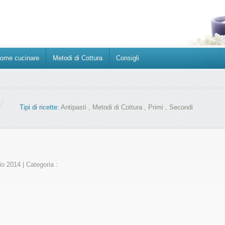
ome cucinare
Metodi di Cottura
Consigli
Tipi di ricette:
Antipasti
,
Metodi di Cottura
,
Primi
,
Secondi
io 2014
|
Categoria :