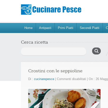
Home
Antipasti
Primi Piatti
Secondi Piatti
C
Cerca ricetta
Ricerca
per:
Crostini con le seppioline
su
Di :
cucinarepesce
|
Commenti disabilitati
|
On : 26 Magg
Crostini
con
le
seppioline