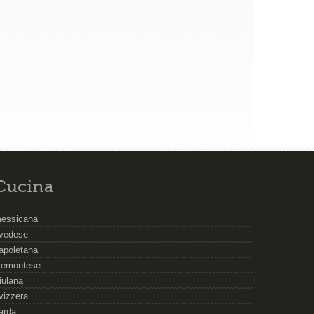
Cucina
essicana
vedese
apoletana
iemontese
riulana
vizzera
arda