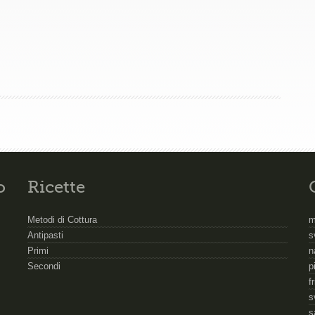
o
Ricette
Metodi di Cottura
m
Antipasti
s
Primi
n
Secondi
p
f
s
s