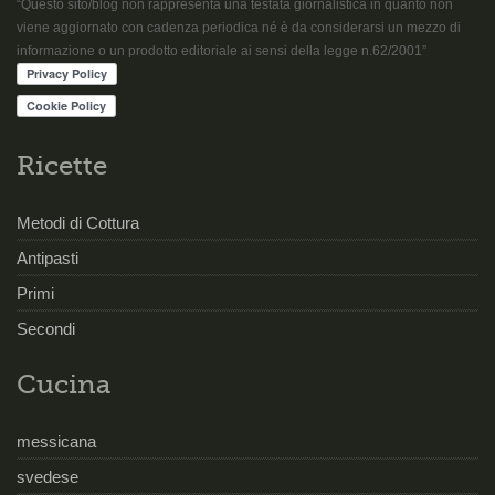
“Questo sito/blog non rappresenta una testata giornalistica in quanto non
viene aggiornato con cadenza periodica né è da considerarsi un mezzo di
informazione o un prodotto editoriale ai sensi della legge n.62/2001”
Ricette
Metodi di Cottura
Antipasti
Primi
Secondi
Cucina
messicana
svedese