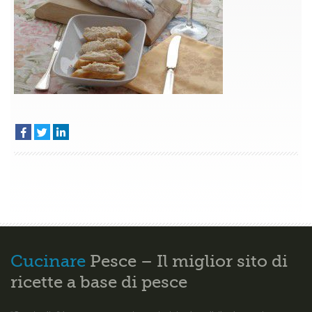
–
Antipasti
Cucinare
Pesce – Il miglior sito di
ricette a base di pesce