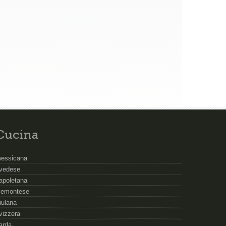
Cucina
essicana
vedese
apoletana
iemontese
riulana
vizzera
arda