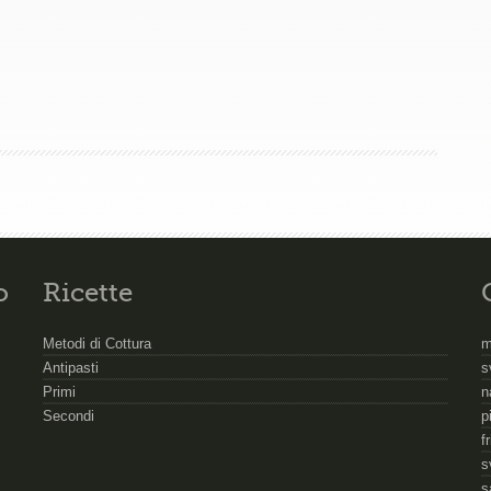
o
Ricette
Metodi di Cottura
m
Antipasti
s
Primi
n
Secondi
p
f
s
s