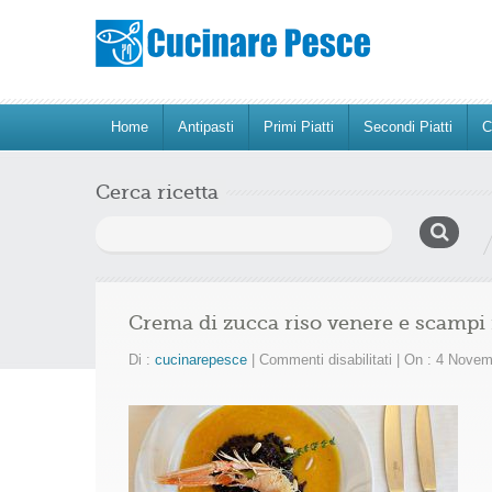
Home
Antipasti
Primi Piatti
Secondi Piatti
C
Cerca ricetta
Ricerca
per:
Crema di zucca riso venere e scampi i
su
Di :
cucinarepesce
|
Commenti disabilitati
|
On : 4 Novem
Crema
di
zucca
riso
venere