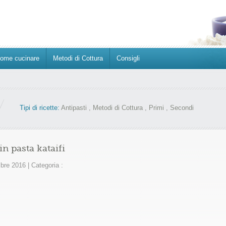
ome cucinare
Metodi di Cottura
Consigli
Tipi di ricette:
Antipasti
,
Metodi di Cottura
,
Primi
,
Secondi
n pasta kataifi
bre 2016
|
Categoria :