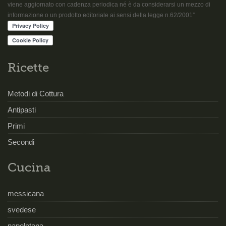
viene aggiornato con cadenza periodica né è da considerarsi un mezzo di
informazione o un prodotto editoriale ai sensi della legge n.62/2001”
Ricette
Metodi di Cottura
Antipasti
Primi
Secondi
Cucina
messicana
svedese
napoletana