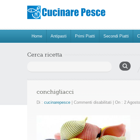
Home
Antipasti
Primi Piatti
Secondi Piatti
C
Cerca ricetta
Ricerca
per:
conchigliacci
su
Di :
cucinarepesce
|
Commenti disabilitati
|
On : 2 Agost
conchigliacci