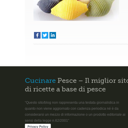
Cucinare
Pesce – Il miglior sit
di ricette a base di pesce
“Questo sito/blog non rappresenta una testata giornalistica in
quanto non viene aggiornato con cadenza periodica né è da
considerarsi un mezzo di informazione o un prodotto editoriale ai
sensi della legge n.62/2001”