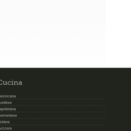
Cucina
essicana
vedese
apoletana
iemontese
riulana
vizzera