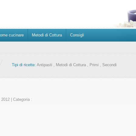
ome cucinare
Metodi di Cottura
Consigli
Tipi di ricette:
Antipasti
,
Metodi di Cottura
,
Primi
,
Secondi
o 2012
|
Categoria :