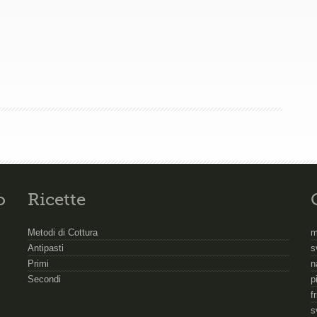
o
Ricette
Metodi di Cottura
m
Antipasti
s
Primi
n
Secondi
p
f
s