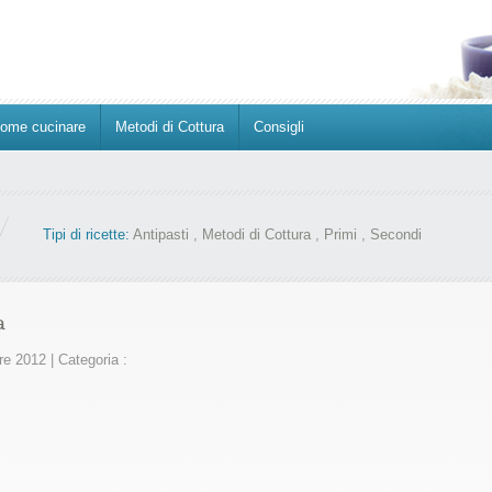
ome cucinare
Metodi di Cottura
Consigli
Tipi di ricette:
Antipasti
,
Metodi di Cottura
,
Primi
,
Secondi
a
bre 2012
|
Categoria :