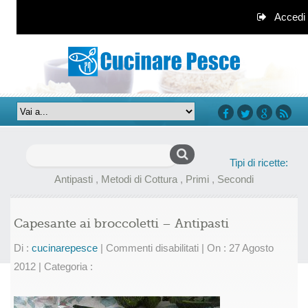
Accedi
facebook
twitter
google+
rss
Ricerca
Tipi di ricette:
per:
Antipasti
,
Metodi di Cottura
,
Primi
,
Secondi
Capesante ai broccoletti – Antipasti
su
Di :
cucinarepesce
|
Commenti disabilitati
|
On : 27 Agosto
Capesante
2012
|
Categoria :
ai
broccoletti