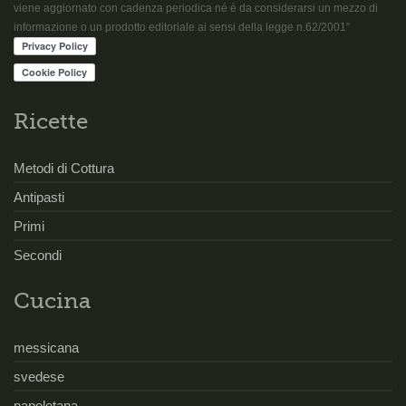
viene aggiornato con cadenza periodica né è da considerarsi un mezzo di
informazione o un prodotto editoriale ai sensi della legge n.62/2001”
Ricette
Metodi di Cottura
Antipasti
Primi
Secondi
Cucina
messicana
svedese
napoletana