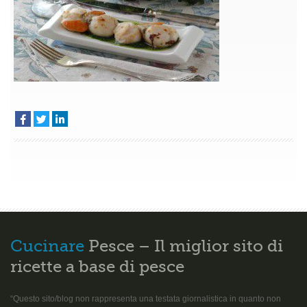
–
Antipasti
Cucinare
Pesce – Il miglior sito di
ricette a base di pesce
“Questo sito/blog non rappresenta una testata giornalistica in quanto non