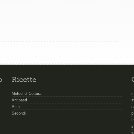
o
Ricette
Metodi di Cottura
m
Antipasti
s
Primi
n
Secondi
p
f
s
s