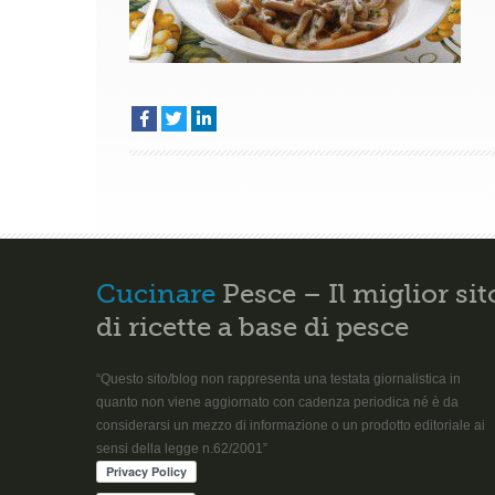
Cucinare
Pesce – Il miglior sit
di ricette a base di pesce
“Questo sito/blog non rappresenta una testata giornalistica in
quanto non viene aggiornato con cadenza periodica né è da
considerarsi un mezzo di informazione o un prodotto editoriale ai
sensi della legge n.62/2001”