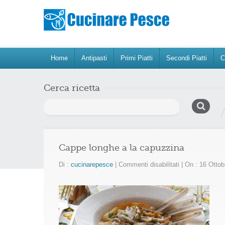
Home
Antipasti
Primi Piatti
Secondi Piatti
C
Cerca ricetta
Ricerca
per:
Cappe longhe a la capuzzina
su
Di :
cucinarepesce
|
Commenti disabilitati
|
On : 16 Otto
Cappe
longhe
a
la
capuzzina