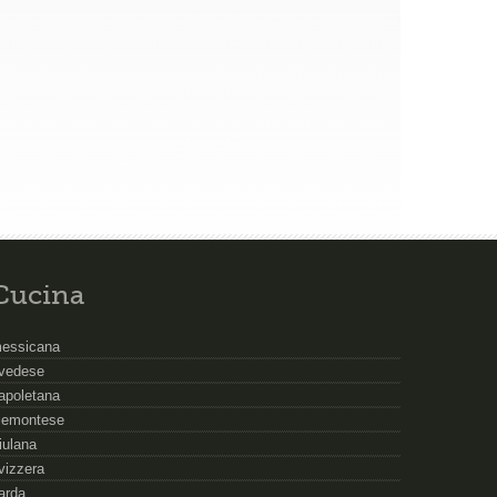
Cucina
essicana
vedese
apoletana
iemontese
riulana
vizzera
arda