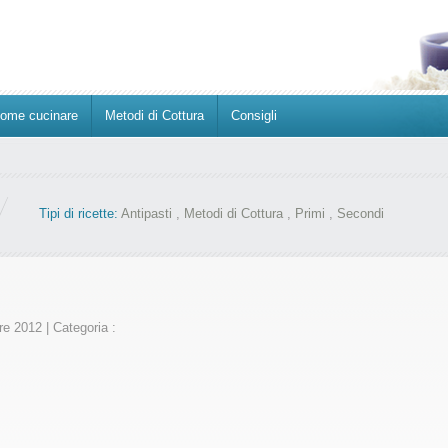
ome cucinare
Metodi di Cottura
Consigli
Tipi di ricette:
Antipasti
,
Metodi di Cottura
,
Primi
,
Secondi
bre 2012
|
Categoria :