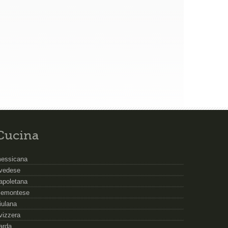
Cucina
essicana
vedese
apoletana
iemontese
riulana
vizzera
arda