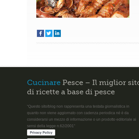
Cucinare
Pesce – Il miglior sit
di ricette a base di pesce
“Questo sito/blog non rappresenta una testata giornalistica in
quanto non viene aggiornato con cadenza periodica né è da
considerarsi un mezzo di informazione o un prodotto editoriale ai
sensi della legge n.62/2001”