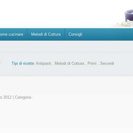
ome cucinare
Metodi di Cottura
Consigli
Tipi di ricette:
Antipasti
,
Metodi di Cottura
,
Primi
,
Secondi
to 2012
|
Categoria :