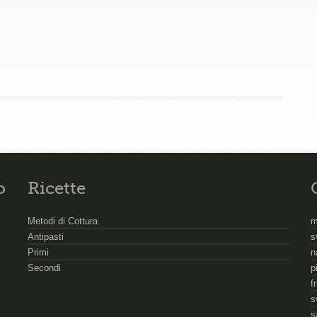
o
Ricette
Metodi di Cottura
m
Antipasti
s
Primi
n
Secondi
p
f
s
s