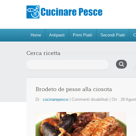
Home
Antipasti
Primi Piatti
Secondi Piatti
C
Cerca ricetta
Ricerca
per:
Brodeto de pesse alla ciosota
su
Di :
cucinarepesce
|
Commenti disabilitati
|
On : 28 Agos
Brodeto
de
pesse
alla
ciosota