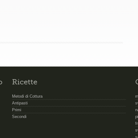
o
Ricette
Metodi di Cottura
m
Antipasti
s
Primi
n
Secondi
p
f
s
s