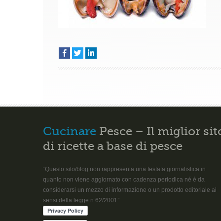
Cucinare
Pesce – Il miglior sit
di ricette a base di pesce
“Questo sito/blog non rappresenta una testata giornalistica in
quanto non viene aggiornato con cadenza periodica né è da
considerarsi un mezzo di informazione o un prodotto editoriale ai
sensi della legge n.62/2001”