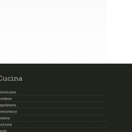
Cucina
essicana
vedese
apoletana
iemontese
riulana
vizzera
arda