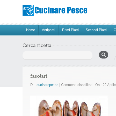
Home
Antipasti
Primi Piatti
Secondi Piatti
C
Cerca ricetta
Ricerca
per:
fasolari
su
Di :
cucinarepesce
|
Commenti disabilitati
|
On : 22 April
fasolari