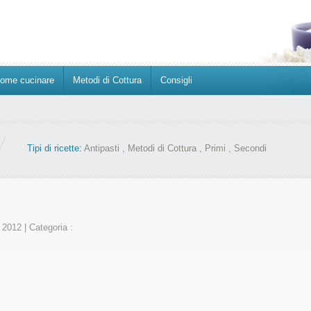
ome cucinare
Metodi di Cottura
Consigli
Tipi di ricette:
Antipasti
,
Metodi di Cottura
,
Primi
,
Secondi
e 2012
|
Categoria :