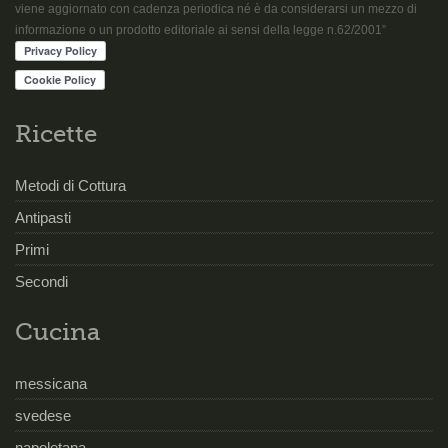
viene aggiornato con cadenza periodica né è da considerarsi un mezzo di
informazione o un prodotto editoriale ai sensi della legge n.62/2001”
Ricette
Metodi di Cottura
Antipasti
Primi
Secondi
Cucina
messicana
svedese
napoletana