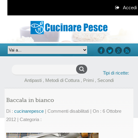
Accedi
facebook
twitter
google+
rss
Ricerca
Tipi di ricette:
per:
Antipasti
,
Metodi di Cottura
,
Primi
,
Secondi
Baccala in bianco
su
Di :
cucinarepesce
|
Commenti disabilitati
|
On : 6 Ottobre
Baccala
2012
|
Categoria :
in
bianco