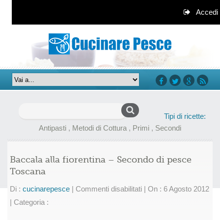
Accedi
facebook
twitter
google+
rss
Ricerca
Tipi di ricette:
per:
Antipasti
,
Metodi di Cottura
,
Primi
,
Secondi
Baccala alla fiorentina – Secondo di pesce
Toscana
su
Di :
cucinarepesce
|
Commenti disabilitati
|
On : 6 Agosto 2012
Baccala
|
Categoria :
alla