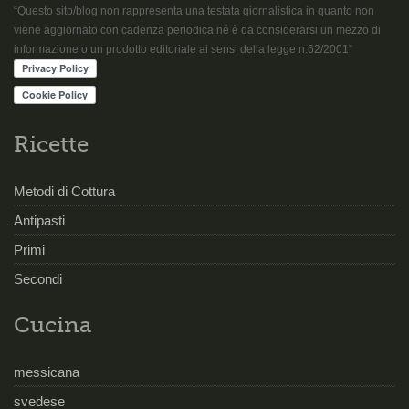
“Questo sito/blog non rappresenta una testata giornalistica in quanto non
viene aggiornato con cadenza periodica né è da considerarsi un mezzo di
informazione o un prodotto editoriale ai sensi della legge n.62/2001”
Ricette
Metodi di Cottura
Antipasti
Primi
Secondi
Cucina
messicana
svedese