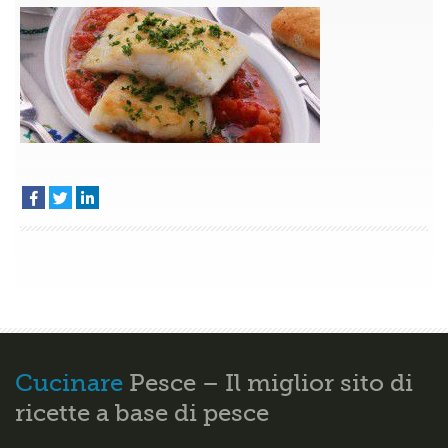
fiorentina
–
Secondo
di
pesce
Toscana
Cucinare
Pesce – Il miglior sito di
ricette a base di pesce