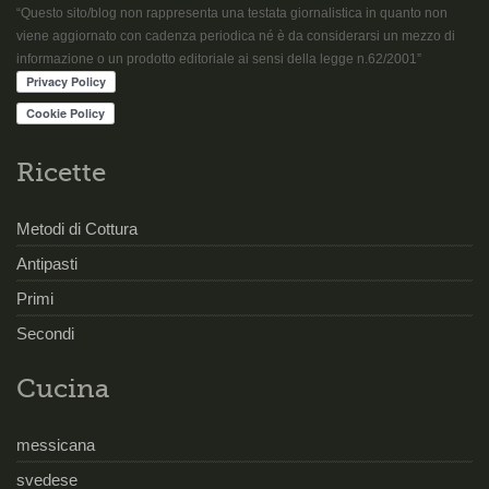
“Questo sito/blog non rappresenta una testata giornalistica in quanto non
viene aggiornato con cadenza periodica né è da considerarsi un mezzo di
informazione o un prodotto editoriale ai sensi della legge n.62/2001”
Ricette
Metodi di Cottura
Antipasti
Primi
Secondi
Cucina
messicana
svedese