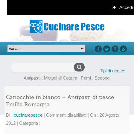
Accedi
facebook
twitter
google+
rss
Ricerca
Tipi di ricette:
per:
Antipasti
,
Metodi di Cottura
,
Primi
,
Secondi
Canocchie in bianco – Antipasti di pesce
Emilia Romagna
su
Di :
cucinarepesce
|
Commenti disabilitati
|
On : 28 Agosto
Canocchie
2012
|
Categoria :
in