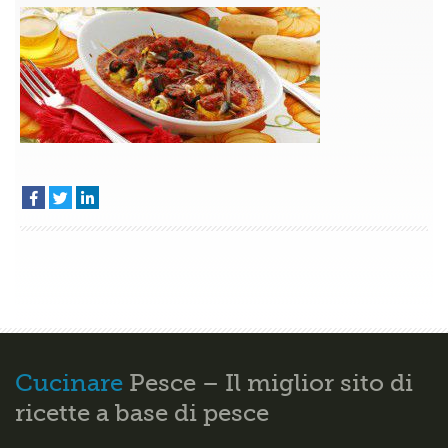
pomodoro
–
Antipasti
di
pesce
–
Ricette
Emilia
R
Cucinare
Pesce – Il miglior sito di
ricette a base di pesce