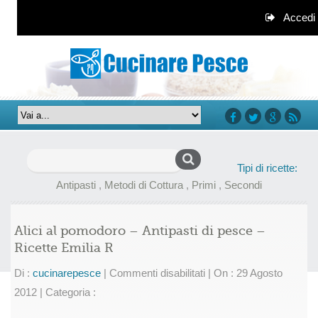
Accedi
facebook
twitter
google+
rss
Ricerca
Tipi di ricette:
per:
Antipasti
,
Metodi di Cottura
,
Primi
,
Secondi
Alici al pomodoro – Antipasti di pesce –
Ricette Emilia R
su
Di :
cucinarepesce
|
Commenti disabilitati
|
On : 29 Agosto
Alici
2012
|
Categoria :
al