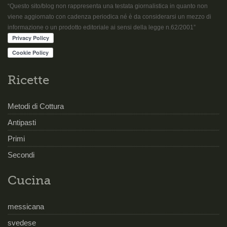
“Questo sito/blog non rappresenta una testata giornalistica in quanto non
viene aggiornato con cadenza periodica né è da considerarsi un mezzo di
informazione o un prodotto editoriale ai sensi della legge n.62/2001”
Ricette
Metodi di Cottura
Antipasti
Primi
Secondi
Cucina
messicana
svedese