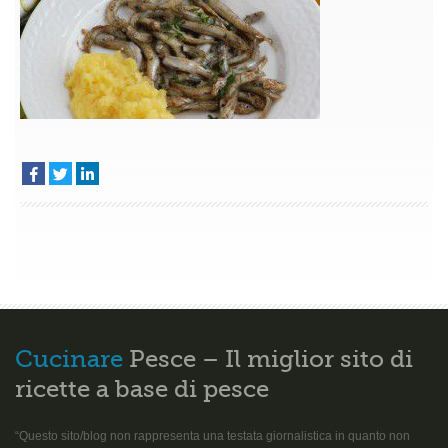
–
Aole
Cucinare
Pesce – Il miglior sito di
ricette a base di pesce
“Questo sito/blog non rappresenta una testata giornalistica in quanto non