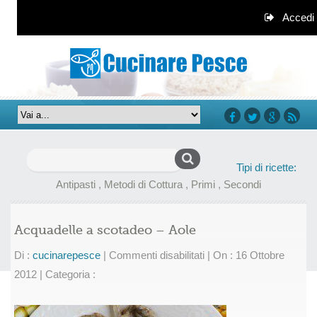
Accedi
facebook
twitter
google+
rss
Ricerca
Tipi di ricette:
per:
Antipasti
,
Metodi di Cottura
,
Primi
,
Secondi
Acquadelle a scotadeo – Aole
su
Di :
cucinarepesce
|
Commenti disabilitati
|
On : 16 Ottobre
Acquadelle
2012
|
Categoria :
a
scotadeo