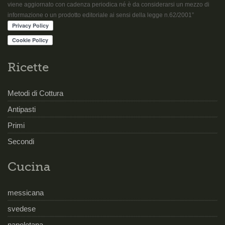
viene aggiornato con cadenza periodica né è da considerarsi un mezzo di
informazione o un prodotto editoriale ai sensi della legge n.62/2001”
Ricette
Metodi di Cottura
Antipasti
Primi
Secondi
Cucina
messicana
svedese
napoletana