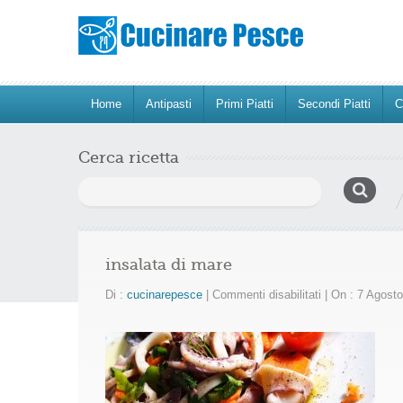
Home
Antipasti
Primi Piatti
Secondi Piatti
C
Cerca ricetta
Ricerca
per:
insalata di mare
su
Di :
cucinarepesce
|
Commenti disabilitati
|
On : 7 Agost
insalata
di
mare