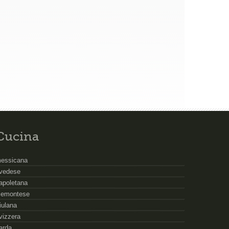
Cucina
essicana
vedese
apoletana
iemontese
riulana
vizzera
arda