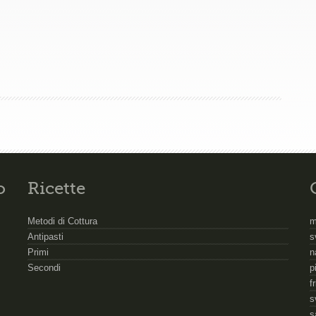
o
Ricette
Metodi di Cottura
m
Antipasti
s
Primi
n
Secondi
p
f
s
s