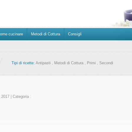
ome cucinare
Metodi di Cottura
Consigli
Tipi di ricette:
Antipasti
,
Metodi di Cottura
,
Primi
,
Secondi
o 2017
|
Categoria :