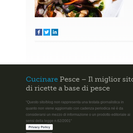
Cucinare
Pesce – Il miglior sit
di ricette a base di pesce
“Questo sito/blog non rappresenta una testata giornalistica in
quanto non viene aggiornato con cadenza periodica né è da
considerarsi un mezzo di informazione o un prodotto editoriale ai
sensi della legge n.62/2001”