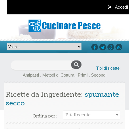
Accedi
facebook
twitter
google+
rss
Ricerca
Tipi di ricette:
per:
Antipasti
,
Metodi di Cottura
,
Primi
,
Secondi
Ricette da Ingrediente:
spumante
secco
Più Recente
Ordina per :