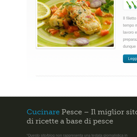
Il filet
tempo mo
lavoro 
preparaz
dunque è
Leggi
Cucinare
Pesce – Il miglior sit
di ricette a base di pesce
“Questo sito/blog non rappresenta una testata giornalistica in