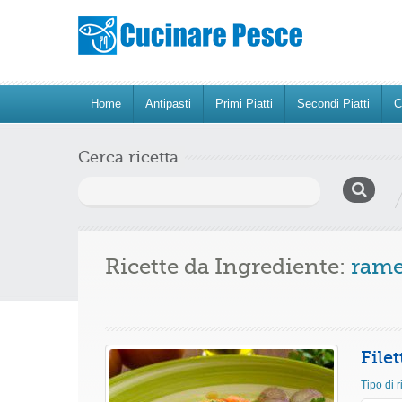
Home
Antipasti
Primi Piatti
Secondi Piatti
C
Cerca ricetta
Ricerca
per:
Ricette da Ingrediente:
rame
File
Tipo di r