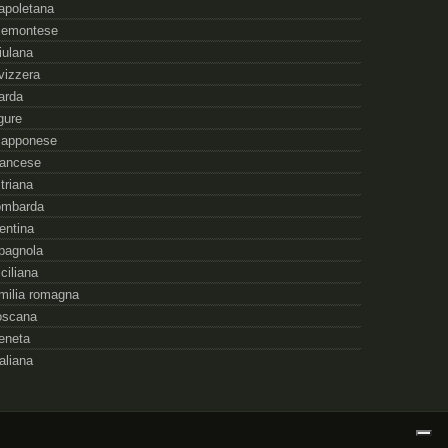
apoletana
iemontese
riulana
vizzera
arda
igure
iapponese
rancese
striana
ombarda
rentina
pagnola
iciliana
milia romagna
oscana
eneta
taliana