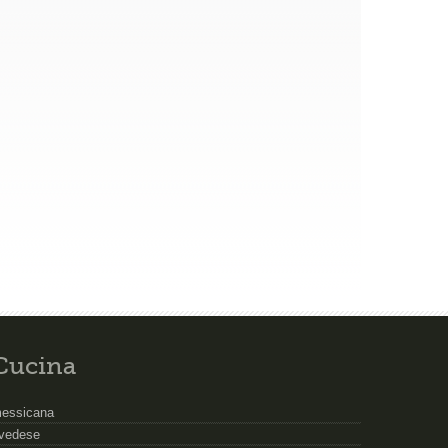
Cucina
essicana
vedese