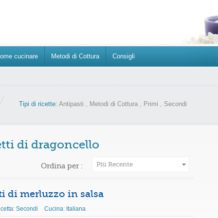
ome cucinare
Metodi di Cottura
Consigli
Tipi di ricette:
Antipasti
,
Metodi di Cottura
,
Primi
,
Secondi
tti di dragoncello
Più Recente
Ordina per :
tti di merluzzo in salsa
icetta:
Secondi
Cucina:
Italiana