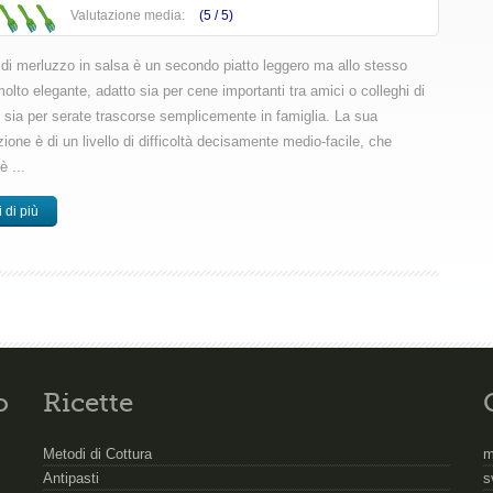
Valutazione media:
(5 /
5
)
to di merluzzo in salsa è un secondo piatto leggero ma allo stesso
lto elegante, adatto sia per cene importanti tra amici o colleghi di
e sia per serate trascorse semplicemente in famiglia. La sua
ione è di un livello di difficoltà decisamente medio-facile, che
 ...
 di più
o
Ricette
Metodi di Cottura
m
Antipasti
s