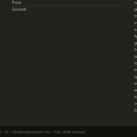
Primi
n
Secondi
p
f
s
s
l
g
f
i
l
t
s
s
e
t
v
I
 - info@imaginaction.info - Tutti i diritti riservati