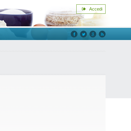
Accedi
facebook
twitter
google+
rss