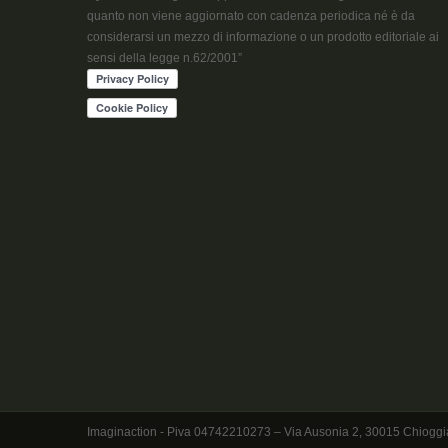
quanto non viene aggiornato con cadenza periodica né è da
considerarsi un mezzo di informazione o un prodotto editoriale ai
sensi della legge n.62/2001”
Imaginaction - Piva 04742210273 – Via Ausonia 2, 30015 Chioggia - Ve