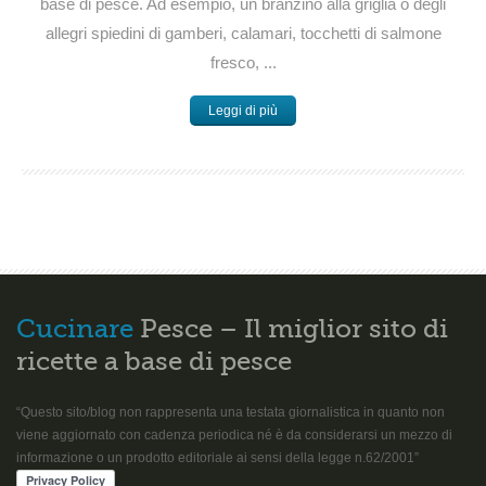
base di pesce. Ad esempio, un branzino alla griglia o degli
allegri spiedini di gamberi, calamari, tocchetti di salmone
fresco, ...
Leggi di più
Cucinare
Pesce – Il miglior sito di
ricette a base di pesce
“Questo sito/blog non rappresenta una testata giornalistica in quanto non
viene aggiornato con cadenza periodica né è da considerarsi un mezzo di
informazione o un prodotto editoriale ai sensi della legge n.62/2001”