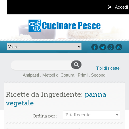
Accedi
facebook
twitter
google+
rss
Ricerca
Tipi di ricette:
per:
Antipasti
,
Metodi di Cottura
,
Primi
,
Secondi
Ricette da Ingrediente:
panna
vegetale
Più Recente
Ordina per :